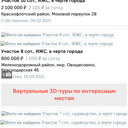
Участок 10 сот., ИЖС, в черте города
₽
₽
2 100 000
2 100
за сотку
Краснофлотский район, Моховой переулок 28
Собственник, 06.02.2021
Участок 8 сот., ИЖС, в черте города
₽
₽
800 000
1 000
за сотку
Железнодорожный район, мкр. Овощесовхоз,
Краснодарская 4Б
6
Агентство, 16.04.2021
Виртуальные 3D-туры по интересным
местам