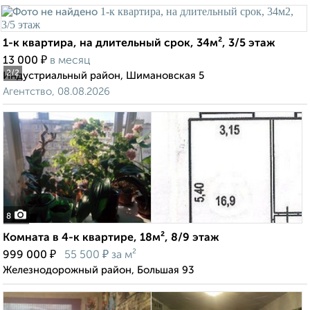
1-к квартира, на длительный срок, 34м², 3/5 этаж
₽
13 000
в месяц
2
/2
Индустриальный район, Шимановская 5
Агентство, 08.08.2026
8
Комната в 4-к квартире, 18м², 8/9 этаж
₽
₽
999 000
55 500
за м²
Железнодорожный район, Большая 93