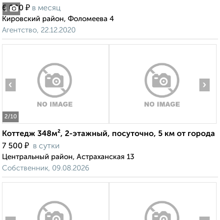
₽
6 000
в месяц
1
Кировский район, Фоломеева 4
Агентство, 22.12.2020
‹
›
2
/10
Коттедж 348м², 2-этажный, посуточно, 5 км от города
₽
7 500
в сутки
Центральный район, Астраханская 13
Собственник, 09.08.2026