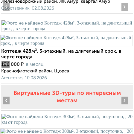
Железнодорожный район, ЖК Амур, квартал Амур
‹
›
Собственник, 02.08.2026
Коттедж 428м², 3-этажный, на длительный срок, в
черте города
₽
180 000
в месяц
2
/8
Краснофлотский район, Щорса
Агентство, 10.08.2026
Виртуальные 3D-туры по интересным
‹
›
местам