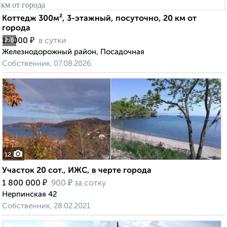
Коттедж 300м², 3-этажный, посуточно, 20 км от
города
₽
12 000
в сутки
2
/8
Железнодорожный район, Посадочная
Собственник, 07.08.2026
12
Участок 20 сот., ИЖС, в черте города
₽
₽
1 800 000
900
за сотку
Нерпинская 42
Собственник, 28.02.2021