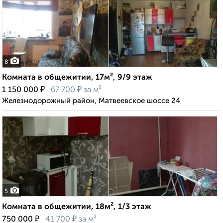
8
Комната в общежитии, 17м², 9/9 этаж
₽
₽
1 150 000
67 700
за м²
Железнодорожный район, Матвеевское шоссе 24
5
Комната в общежитии, 18м², 1/3 этаж
₽
₽
750 000
41 700
за м²