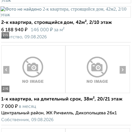
2-к квартира, строящийся дом, 42м², 2/10 этаж
₽
₽
6 188 940
146 000
за м²
2
/1
Агентство, 09.08.2026
‹
›
2
/6
1-к квартира, на длительный срок, 38м², 20/21 этаж
₽
7 000
в месяц
Центральный район, ЖК Ричвилль, Дикопольцева 26к1
Собственник, 09.08.2026