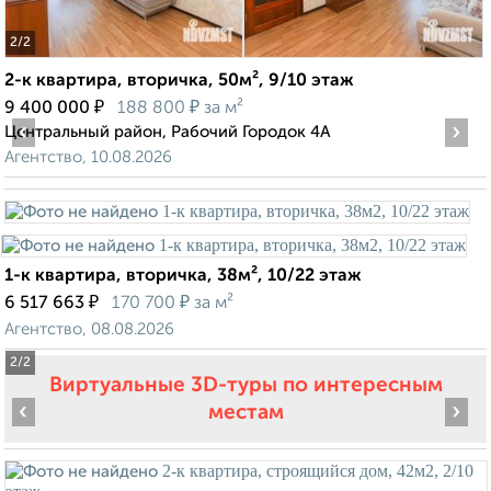
2
/2
2-к квартира, вторичка, 50м², 9/10 этаж
₽
₽
9 400 000
188 800
за м²
‹
›
Центральный район, Рабочий Городок 4А
Агентство, 10.08.2026
1-к квартира, вторичка, 38м², 10/22 этаж
₽
₽
6 517 663
170 700
за м²
Агентство, 08.08.2026
2
/2
Виртуальные 3D-туры по интересным
‹
›
местам