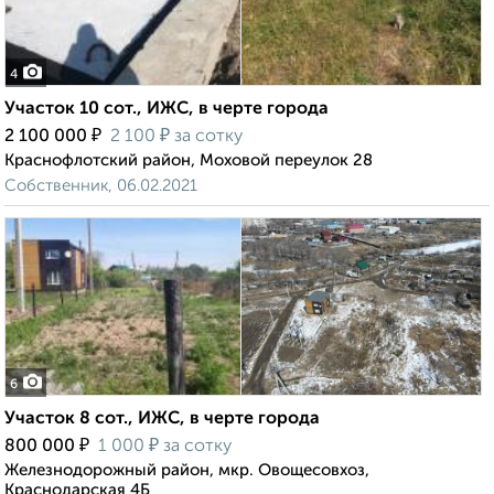
4
Участок 10 сот., ИЖС, в черте города
₽
₽
2 100 000
2 100
за сотку
Краснофлотский район, Моховой переулок 28
Собственник, 06.02.2021
6
Участок 8 сот., ИЖС, в черте города
₽
₽
800 000
1 000
за сотку
Железнодорожный район, мкр. Овощесовхоз,
Краснодарская 4Б