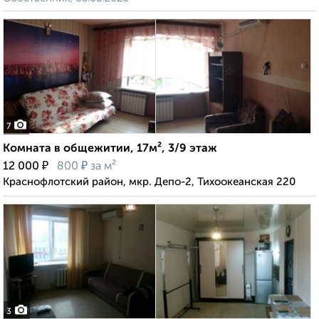
7
Комната в общежитии, 17м², 3/9 этаж
₽
₽
12 000
800
за м²
Краснофлотский район, мкр. Депо-2, Тихоокеанская 220
3