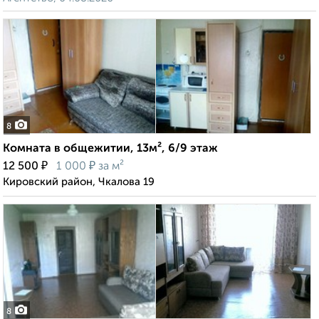
8
Комната в общежитии, 13м², 6/9 этаж
₽
₽
12 500
1 000
за м²
Кировский район, Чкалова 19
8