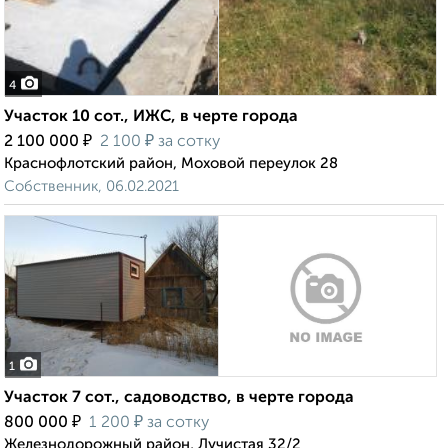
4
Участок 10 сот., ИЖС, в черте города
₽
₽
2 100 000
2 100
за сотку
Краснофлотский район, Моховой переулок 28
Собственник, 06.02.2021
1
Участок 7 сот., садоводство, в черте города
₽
₽
800 000
1 200
за сотку
Железнодорожный район, Лучистая 32/2