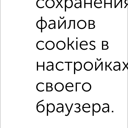
сохранени
2-к квартиры
Поиск по схожим параметрам:
файлов
не первый этаж
не последний этаж
с балконом
c большой кухней
с центральным отоплением
cookies в
Вторичное жилье
в монолитном доме
с совмещенным санузлом
площадью до 50 м²
настройка
С панорамными окнами
В большом дворе
своего
↑ НАВЕРХ К МЕНЮ
Однокомнатные
Двухкомнатные
Трехкомнатные
4‑комнатные
браузера.
Квартиры студии
От застройщика
Без посредников
Вторичное жилье
В новостройке
В строящемся доме
В новом доме
Контакты
Политика конфиденциальности