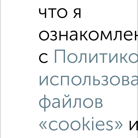
что я
ознакомлен
с
Политик
Рядом, с меньшей ценой
использов
Недалеко от с ценой ниже
файлов
‹
›
«cookies»
2
/1