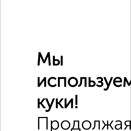
Мы
используе
Сравнение средних цен
куки!
2‑комнатные квартиры с похожей площадью ±10%
₽
9 170 000
Продолжа
₽
8 091 758