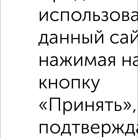
использова
₽
8 560 000
данный сай
Средняя цена район
Это предложение
Средняя цена по городу
нажимая н
Похожие предложения рядом
2‑комнатные квартиры недалеко от
кнопку
«Принять»,
подтвержд