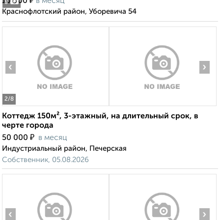
₽
10 000
в месяц
8
Краснофлотский район, Уборевича 54
‹
›
2
/8
Коттедж 150м², 3-этажный, на длительный срок, в
черте города
₽
50 000
в месяц
Индустриальный район, Печерская
Собственник, 05.08.2026
‹
›