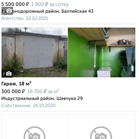
₽
₽
5 500 000
1 900
за сотку
Железнодорожный район, Балтийская 43
2
Агентство, 02.02.2021
7
Гараж, 18 м²
₽
₽
300 000
16 700
за м²
Индустриальный район, Шевчука 29
Собственник, 26.10.2020