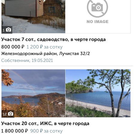
1
Участок 7 сот., садоводство, в черте города
₽
₽
800 000
1 200
за сотку
Железнодорожный район, Лучистая 32/2
Собственник, 19.05.2021
12
Участок 20 сот., ИЖС, в черте города
₽
₽
1 800 000
900
за сотку