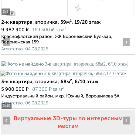
2
/2
2-к квартира, вторичка, 59м², 19/20 этаж
₽
₽
9 982 900
169 300
за м²
Краснофлотский район, ЖК Воронежский Бульвар,
‹
›
Воронежская 159
Агентство, 04.08.2026
3-к квартира, вторичка, 68м², 6/10 этаж
₽
₽
5 900 000
87 300
за м²
Индустриальный район, мкр. Южный, Ворошилова 5А
Агентство, 06.08.2026
2
/10
Виртуальные 3D-туры по интересным
‹
›
местам