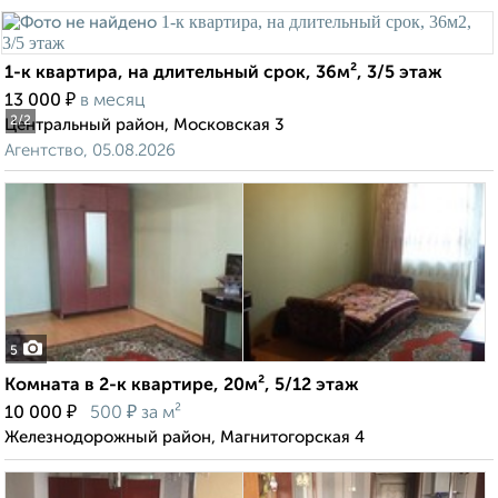
1-к квартира, на длительный срок, 36м², 3/5 этаж
₽
13 000
в месяц
2
/2
Центральный район, Московская 3
Агентство, 05.08.2026
5
Комната в 2-к квартире, 20м², 5/12 этаж
₽
₽
10 000
500
за м²
Железнодорожный район, Магнитогорская 4