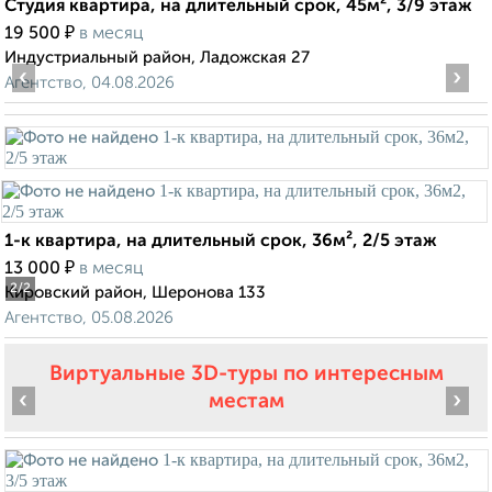
Студия квартира, на длительный срок, 45м², 3/9 этаж
₽
19 500
в месяц
Индустриальный район, Ладожская 27
‹
›
Агентство, 04.08.2026
1-к квартира, на длительный срок, 36м², 2/5 этаж
₽
13 000
в месяц
2
/2
Кировский район, Шеронова 133
Агентство, 05.08.2026
Виртуальные 3D-туры по интересным
‹
›
местам