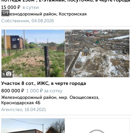
Коттедж 250м², 2-этажный, посуточно, в черте города
₽
15 000
в сутки
2
/3
Железнодорожный район, Костромская
Собственник, 04.08.2026
6
Участок 8 сот., ИЖС, в черте города
₽
₽
800 000
1 000
за сотку
Железнодорожный район, мкр. Овощесовхоз,
Краснодарская 4Б
Агентство, 16.04.2021