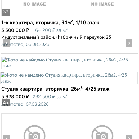
2
/2
1-к квартира, вторичка, 34м², 1/10 этаж
₽
₽
5 500 000
164 200
за м²
Индустриальный район, Фабричный переулок 25
‹
›
Агентство, 06.08.2026
Студия квартира, вторичка, 26м², 4/25 этаж
₽
₽
5 928 000
232 500
за м²
2
/2
Агентство, 07.08.2026