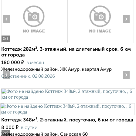
‹
›
2
/8
Коттедж 282м², 3-этажный, на длительный срок, 6 км
от города
₽
180 000
в месяц
Железнодорожный район, ЖК Амур, квартал Амур
‹
›
Собственник, 02.08.2026
Коттедж 348м², 2-этажный, посуточно, 6 км от города
₽
8 000
в сутки
2
/9
Железнодорожный район, Свирская 60