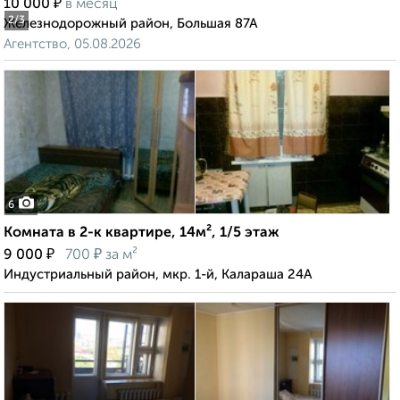
₽
10 000
в месяц
2
/3
Железнодорожный район, Большая 87А
Агентство, 05.08.2026
6
Комната в 2-к квартире, 14м², 1/5 этаж
₽
₽
9 000
700
за м²
Индустриальный район, мкр. 1-й, Калараша 24А