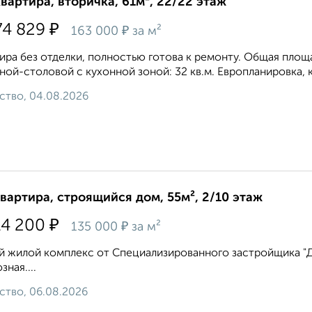
квартира, вторичка, 61м², 22/22 этаж
₽
74 829
₽
163 000
за м²
ира без отделки, полностью готова к ремонту. Общая площадь
ной-столовой с кухонной зоной: 32 кв.м. Европланировка, к
ство, 04.08.2026
квартира, строящийся дом, 55м², 2/10 этаж
₽
14 200
₽
135 000
за м²
 жилой комплекс от Специализированного застройщика "Дом
зная....
ство, 06.08.2026