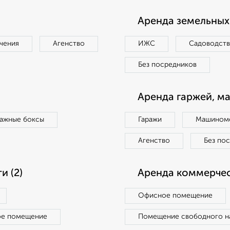
Аренда земельных 
чения
Агенство
ИЖС
Садоводст
Без посредников
Аренда гаржей, м
ражные боксы
Гаражи
Машиноме
Агенство
Без по
 (2)
Аренда коммерчес
Офисное помещение
ое помещение
Помещение свободного н