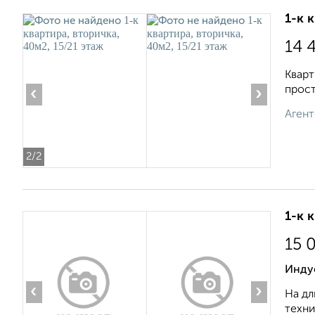
1-к 
14 
Кварт
прост
‹
›
Агент
2
/2
1-к 
15 
Инду
‹
›
На дл
техни