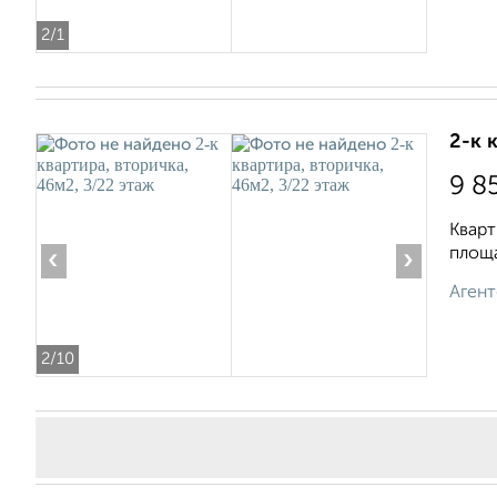
2
/1
2-к 
9 8
Кварт
площа
‹
›
Агент
2
/10