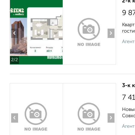
2-к 
9 8
Кварт
гости
‹
›
Агент
2
/2
3-к 
7 4
Новый
Совхо
‹
›
Агент