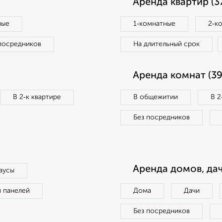
Аренда квартир (3
ные
1‑комнатные
2‑к
посредников
На длительный срок
Аренда комнат (39
В 2‑к квартире
В общежитии
В 2
Без посредников
Аренда домов, дач
аусы
п панелей
Дома
Дачи
Без посредников