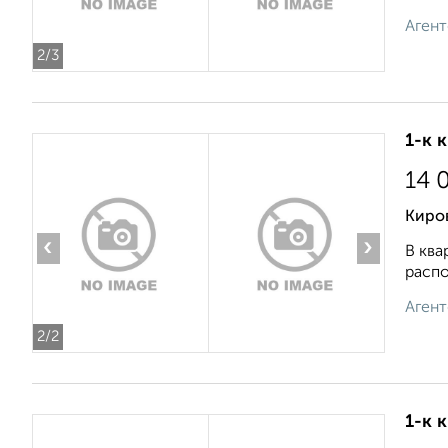
Агент
2
/3
1-к 
14 
Киро
‹
›
В ква
распо
Агент
2
/2
1-к 