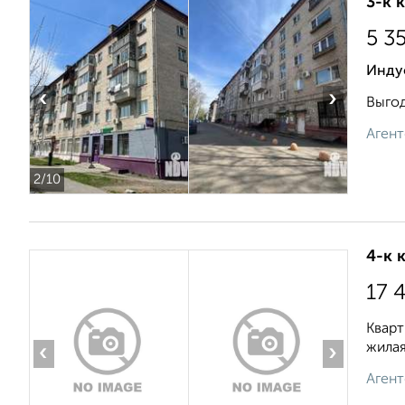
3-к 
5 3
Инду
‹
›
Выгод
Агент
2
/10
4-к 
17 
Кварт
жилая
‹
›
Агент