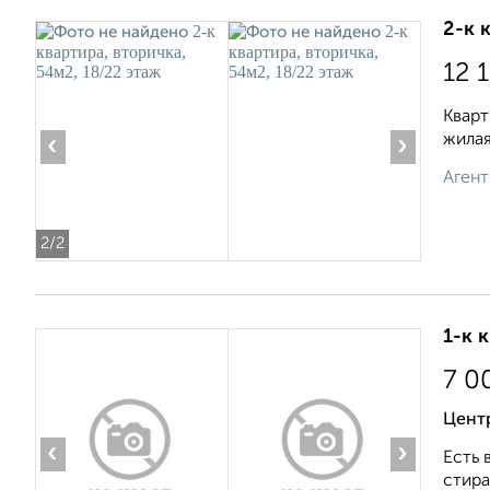
2-к 
12 
Кварт
жилая
‹
›
Агент
2
/2
1-к 
7 0
Цент
‹
›
Есть 
стира