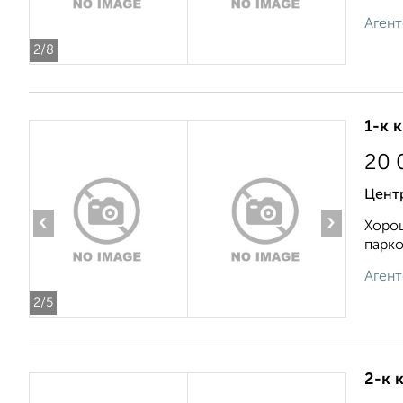
Агент
2
/8
1-к 
20 
Цент
‹
›
Хорош
парко
Агент
2
/5
2-к 