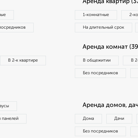
Аренда квартир (3
ные
1‑комнатные
2‑к
посредников
На длительный срок
Аренда комнат (39
В 2‑к квартире
В общежитии
В 2
Без посредников
Аренда домов, дач
аусы
п панелей
Дома
Дачи
Без посредников