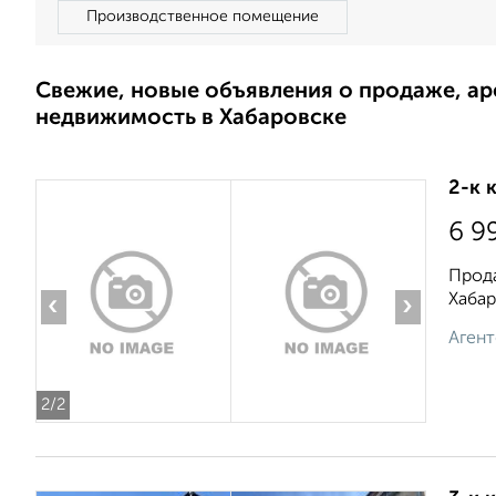
Производственное помещение
Свежие, новые объявления о продаже, а
недвижимость в Хабаровске
2-к 
6 9
Прода
Хабар
‹
›
Агент
2
/2