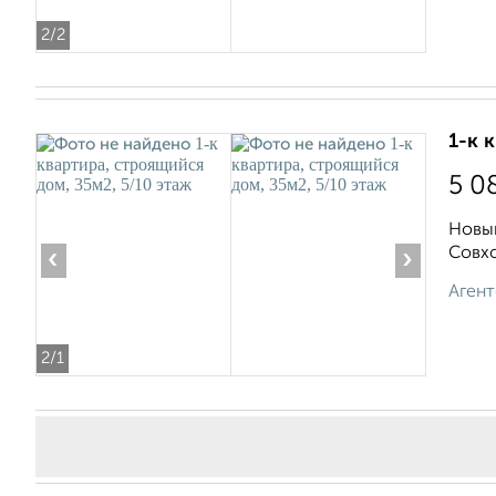
2
/2
1-к 
5 0
Новый
Совхо
‹
›
Агент
2
/1