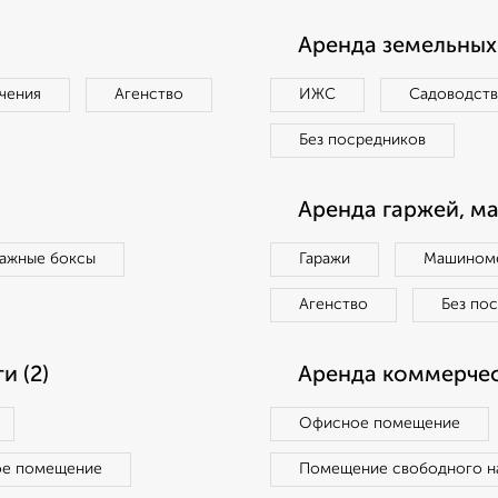
Аренда земельных 
чения
Агенство
ИЖС
Садоводст
Без посредников
Аренда гаржей, м
ражные боксы
Гаражи
Машиноме
Агенство
Без по
 (2)
Аренда коммерчес
Офисное помещение
ое помещение
Помещение свободного н