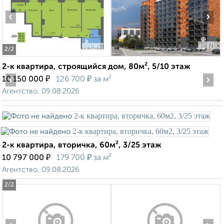
‹
›
2
/2
2-к квартира, строящийся дом, 80м², 5/10 этаж
‹
₽
₽
›
10 150 000
126 700
за м²
Агентство, 09.08.2026
2-к квартира, вторичка, 60м², 3/25 этаж
₽
₽
10 797 000
179 700
за м²
Агентство, 09.08.2026
2
/2