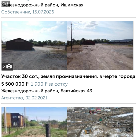
2
/8
Железнодорожный район, Ишимская
Собственник, 15.07.2026
2
Участок 30 сот., земля промназначения, в черте города
₽
₽
5 500 000
1 900
за сотку
Железнодорожный район, Балтийская 43
Агентство, 02.02.2021