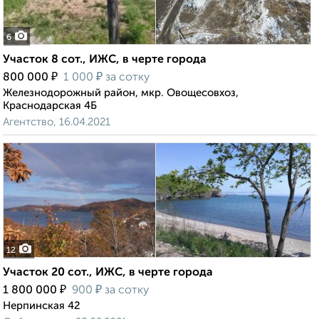
6
Участок 8 сот., ИЖС, в черте города
₽
₽
800 000
1 000
за сотку
Железнодорожный район, мкр. Овощесовхоз,
Краснодарская 4Б
Агентство, 16.04.2021
12
Участок 20 сот., ИЖС, в черте города
₽
₽
1 800 000
900
за сотку
Нерпинская 42