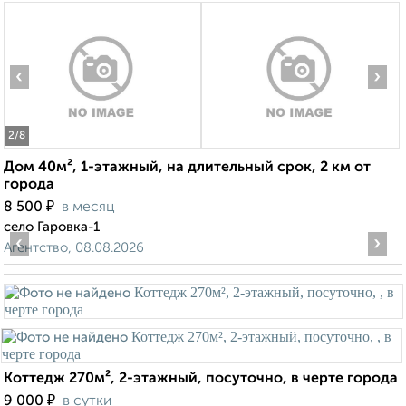
‹
›
2
/8
Дом 40м², 1-этажный, на длительный срок, 2 км от
города
₽
8 500
в месяц
село Гаровка-1
‹
›
Агентство, 08.08.2026
Коттедж 270м², 2-этажный, посуточно, в черте города
₽
9 000
в сутки