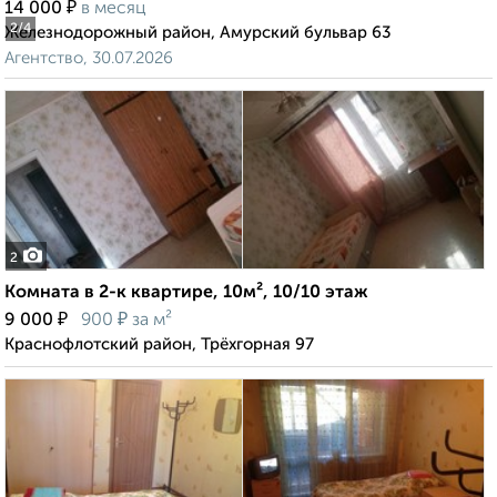
₽
14 000
в месяц
2
/4
Железнодорожный район, Амурский бульвар 63
Агентство, 30.07.2026
2
Комната в 2-к квартире, 10м², 10/10 этаж
₽
₽
9 000
900
за м²
Краснофлотский район, Трёхгорная 97