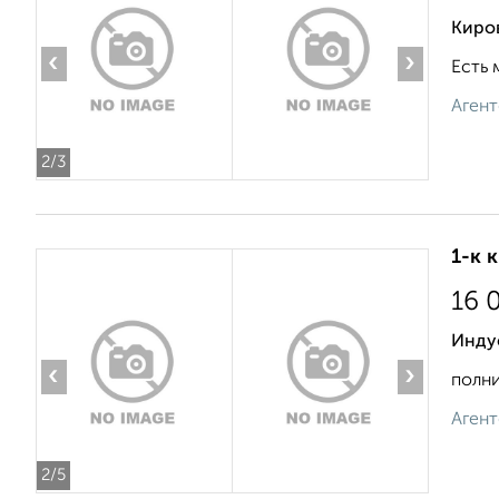
Киро
‹
›
Есть 
Агент
2
/3
1-к 
16 
Индус
‹
›
полни
Агент
2
/5