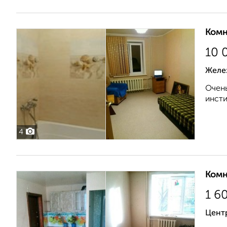
Комн
10 
Желе
Очень
инсти
4
Комн
1 6
Центр