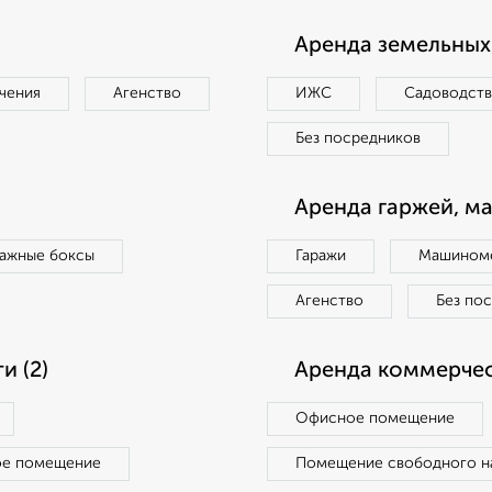
Аренда земельных 
чения
Агенство
ИЖС
Садоводст
Без посредников
Аренда гаржей, м
ражные боксы
Гаражи
Машиноме
Агенство
Без по
 (2)
Аренда коммерчес
Офисное помещение
ое помещение
Помещение свободного н