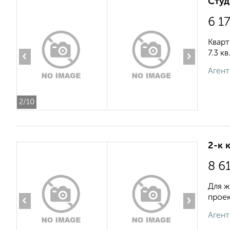
Студ
6 1
Кварт
7.3 к
‹
›
Агент
2
/10
2-к 
8 6
Для ж
проек
‹
›
Агент