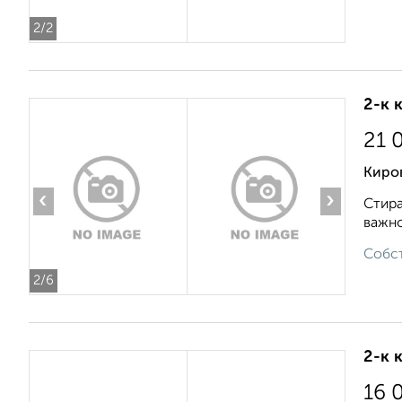
2
/2
2-к 
21 
Киров
‹
›
Стира
важно
Собст
2
/6
2-к 
16 