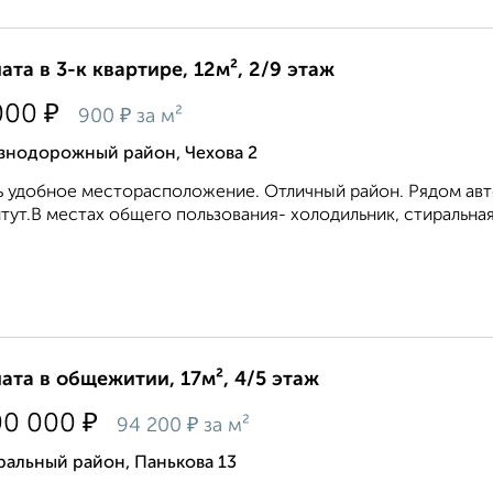
ата в 3-к квартире, 12м², 2/9 этаж
₽
000
₽
900
за м²
знодорожный район, Чехова 2
 удобное месторасположение. Отличный район. Рядом авт
тут.В местах общего пользования- холодильник, стиральная
ата в общежитии, 17м², 4/5 этаж
₽
00 000
₽
94 200
за м²
альный район, Панькова 13