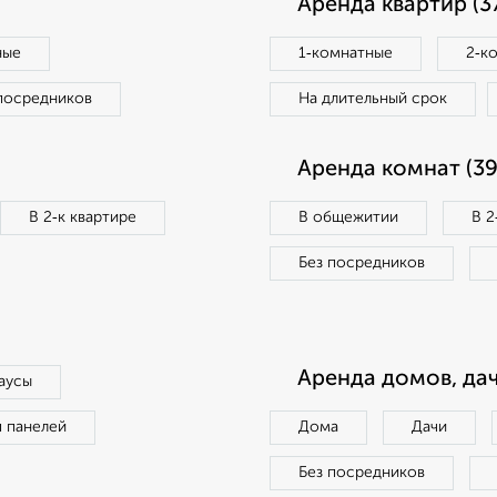
Аренда квартир (3
ные
1‑комнатные
2‑к
посредников
На длительный срок
Аренда комнат (39
В 2‑к квартире
В общежитии
В 2
Без посредников
Аренда домов, дач
аусы
п панелей
Дома
Дачи
Без посредников