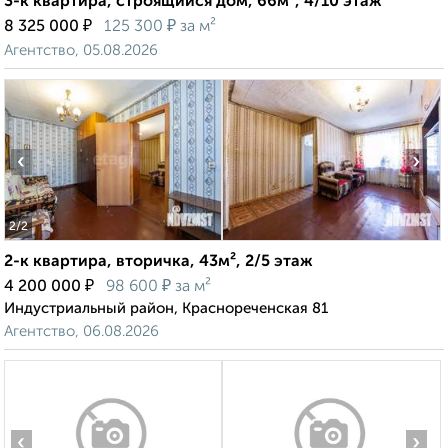
3-к квартира, строящийся дом, 66м², 4/10 этаж
₽
₽
8 325 000
125 300
за м²
Агентство, 05.08.2026
‹
›
2
/2
2-к квартира, вторичка, 43м², 2/5 этаж
₽
₽
4 200 000
98 600
за м²
Индустриальный район, Краснореченская 81
Агентство, 06.08.2026
‹
›