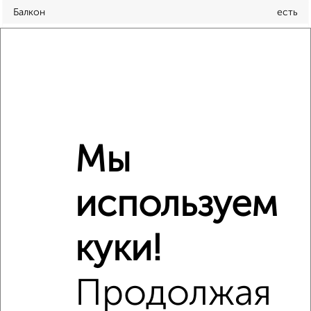
Балкон
есть
Год постройки дома
нет данных
Ремонт
обычный
Вид жилья
вторичка
Санузел
совмещенный
Площадь кухни
23 м²
Отопление
центральное
Мы
Расположение, инфраструктура рядом
используем
Школы
Продукты
Аптеки
куки!
Дет. сады
Банкоматы
Торг. центры
Поликлиники
Фитнес
Кафе
Продолжая