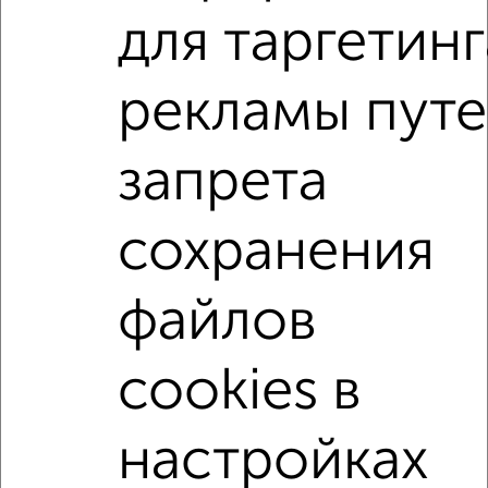
2
/1
для таргетинг
2-к квартира, строящийся дом, 55м², 8/10 этаж
₽
₽
7 259 437
131 300
за м²
рекламы пут
Агентство, 05.08.2026
запрета
2-к квартиры
Поиск по схожим параметрам:
сохранения
на первом этаже
не последний этаж
с балконом
c большой кухней
с центральным отоплением
файлов
Вторичное жилье
в монолитном доме
cookies в
с совмещенным санузлом
площадью до 60 м²
С панорамными окнами
В большом дворе
настройках
↑ НАВЕРХ К МЕНЮ