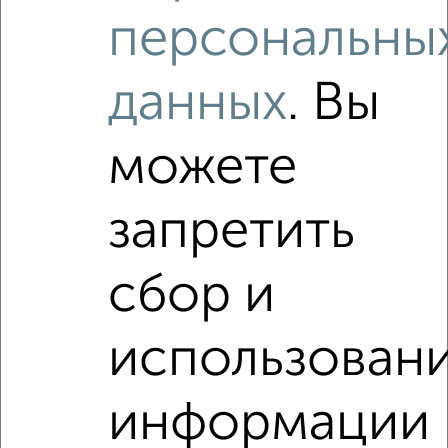
персональны
данных
. Вы
можете
запретить
Рядом, с меньшей ценой
сбор и
Недалеко от с ценой ниже
использован
‹
›
информации