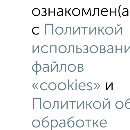
ознакомлен(а
₽
7 265 748
с
Политикой
₽
9 240 000
Средняя цена район
использован
Это предложение
Средняя цена по городу
файлов
Похожие предложения рядом
2‑комнатные квартиры недалеко от
«cookies»
и
Политикой о
обработке