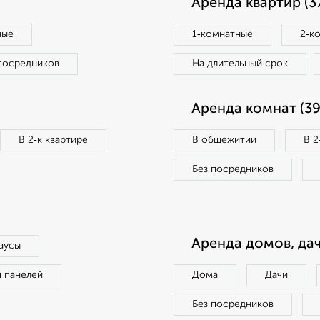
Аренда квартир (3
ные
1‑комнатные
2‑к
посредников
На длительный срок
Аренда комнат (39
В 2‑к квартире
В общежитии
В 2
Без посредников
Аренда домов, дач
аусы
п панелей
Дома
Дачи
Без посредников