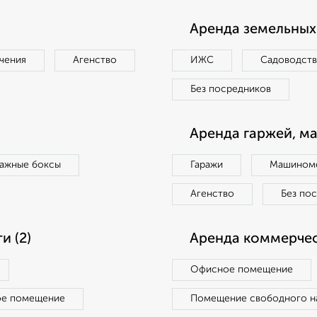
Аренда земельных 
чения
Агенство
ИЖС
Садоводст
Без посредников
Аренда гаржей, м
ражные боксы
Гаражи
Машиноме
Агенство
Без по
 (2)
Аренда коммерчес
Офисное помещение
ое помещение
Помещение свободного н