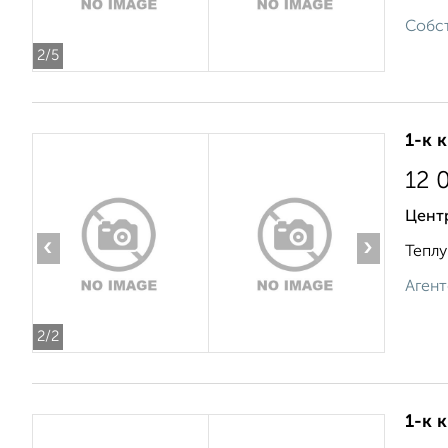
Собст
2
/5
1-к 
12 
Цент
‹
›
Теплу
Агент
2
/2
1-к 