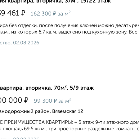
ия квартира, вторичка, 37м², 19/22 этаж
₽
39 461
₽
162 300
за м²
ира без отделки, после получения ключей можно делать рем
кв.м., из которых 6.7 кв.м. выделено под кухонную зону. Все
ство, 02.08.2026
квартира, вторичка, 70м², 5/9 этаж
₽
00 000
₽
99 300
за м²
знодорожный район, Вяземская 12
 ПРЕИМУЩЕСТВА КВАРТИРЫ: + 5 этаж 9-ти этажного дома; +
 площадь 69.5 кв.м., три просторные раздельные комнаты с ку