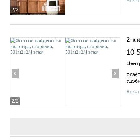
Агент
2
/2
2-к 
10 
Цент
‹
›
одаёт
Удобн
Агент
2
/2