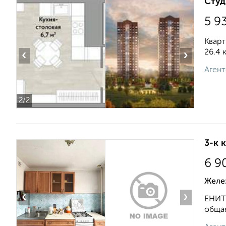
Студ
5 9
Кварт
26.4 
‹
›
Агент
2
/2
3-к 
6 9
Желе
‹
›
ЕНИТЕ
общая