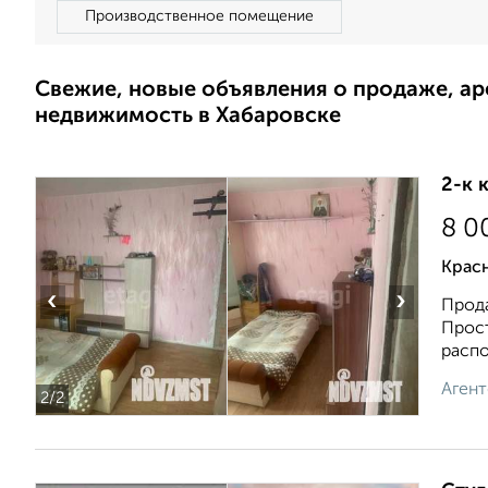
Производственное помещение
Свежие, новые объявления о продаже, а
недвижимость в Хабаровске
2-к 
8 0
Красн
‹
›
Прода
Прост
распо
Агент
2
/2