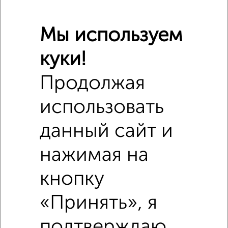
₽
9 810 000
Мы используем
₽
6 108 960
куки!
₽
9 400 000
Продолжая
Средняя цена район
использовать
Это предложение
Средняя цена по городу
данный сайт и
Похожие предложения рядом
нажимая на
1‑комнатные квартиры недалеко от
кнопку
«Принять», я
подтверждаю,