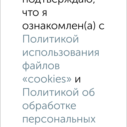
что я
ознакомлен(а) с
Политикой
использования
файлов
«cookies»
и
Рядом, с меньшей ценой
Политикой об
Недалеко от с ценой ниже
обработке
персональных
‹
›