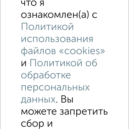
что я
ознакомлен(а) с
Политикой
использования
файлов «cookies»
и
Политикой об
обработке
персональных
Рядом, с меньшей ценой
Недалеко от с ценой ниже
данных
. Вы
можете запретить
Студии квартиры
сбор и
Поиск по схожим параметрам: