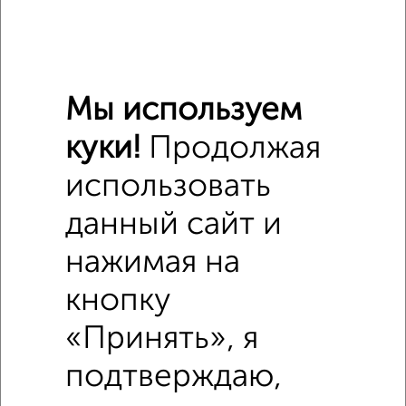
₽
7 560 000
₽
8 400 000
Мы используем
₽
6 660 000
куки!
Продолжая
Средняя цена район
использовать
Это предложение
Средняя цена по городу
данный сайт и
нажимая на
Похожие предложения рядом
Студии квартиры недалеко от
кнопку
«Принять», я
подтверждаю,