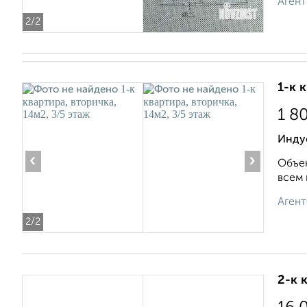
Агент
2
/2
1-к 
1 8
Инду
‹
›
Объек
всем 
Агент
2
/2
2-к 