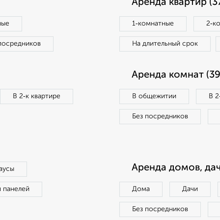
Аренда квартир (3
ные
1‑комнатные
2‑к
посредников
На длительный срок
Аренда комнат (39
В 2‑к квартире
В общежитии
В 2
Без посредников
Аренда домов, дач
аусы
п панелей
Дома
Дачи
Без посредников