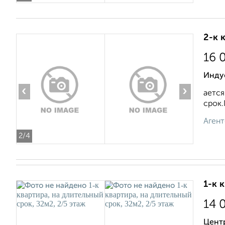
2-к 
16 
Инду
‹
›
ается
срок.
Агент
2
/4
1-к 
14 
Цент