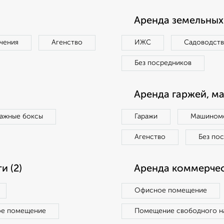
Аренда земельных 
чения
Агенство
ИЖС
Садоводст
Без посредников
Аренда гаржей, м
ражные боксы
Гаражи
Машиноме
Агенство
Без по
 (2)
Аренда коммерчес
Офисное помещение
ое помещение
Помещение свободного н