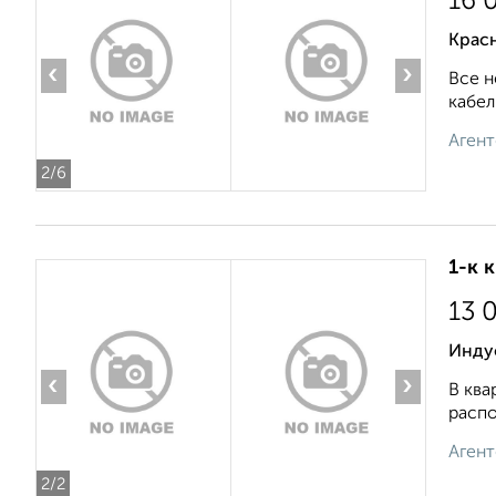
16 
Крас
‹
›
Все н
кабел
Агент
2
/6
1-к 
13 
Инду
‹
›
В ква
распо
Агент
2
/2