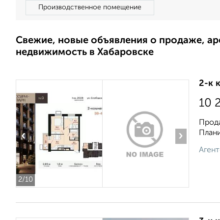
Производственное помещение
Свежие, новые объявления о продаже, а
недвижимость в Хабаровске
2-к 
10 
Прода
Плани
‹
›
Агент
2
/10