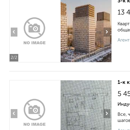
3-к 
13 
Кварт
общая
‹
›
Агент
2
/2
1-к 
5 4
Инду
‹
›
Все, 
шагов