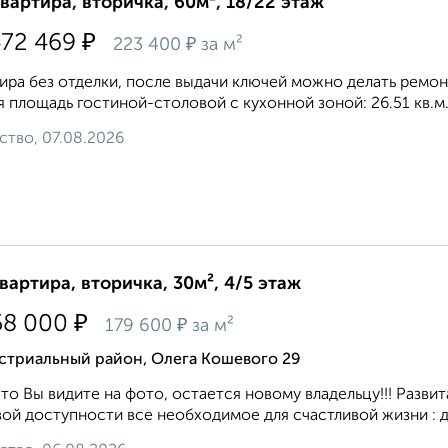
квартира, вторичка, 60м², 18/22 этаж
₽
472 469
₽
223 400
за м²
ира без отделки, после выдачи ключей можно делать ремонт. 
 площадь гостиной-столовой с кухонной зоной: 26.51 кв.м. 
ство, 07.08.2026
квартира, вторичка, 30м², 4/5 этаж
₽
58 000
₽
179 600
за м²
стриальный район, Олега Кошевого 29
что Вы видите на фото, остается новому владельцу!!! Развита
ой доступности все необходимое для счастливой жизни : де