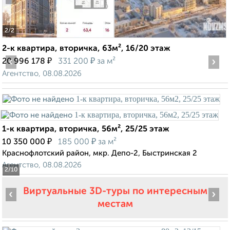
2
/2
2-к квартира, вторичка, 63м², 16/20 этаж
‹
₽
₽
›
20 996 178
331 200
за м²
Агентство, 08.08.2026
1-к квартира, вторичка, 56м², 25/25 этаж
₽
₽
10 350 000
185 000
за м²
Краснофлотский район, мкр. Депо-2, Быстринская 2
Агентство, 08.08.2026
2
/10
Виртуальные 3D-туры по интересным
‹
›
местам