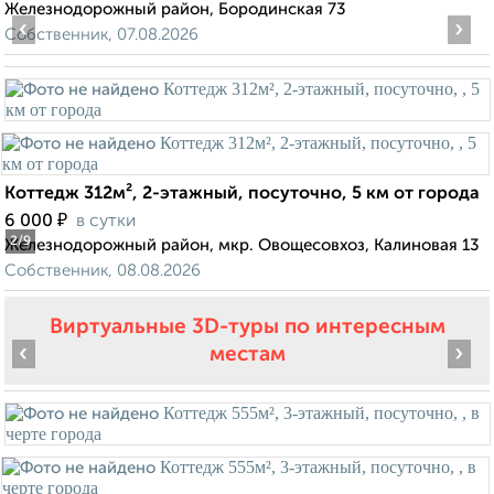
Железнодорожный район, Бородинская 73
‹
›
Собственник, 07.08.2026
Коттедж 312м², 2-этажный, посуточно, 5 км от города
₽
6 000
в сутки
2
/9
Железнодорожный район, мкр. Овощесовхоз, Калиновая 13
Собственник, 08.08.2026
Виртуальные 3D-туры по интересным
‹
›
местам