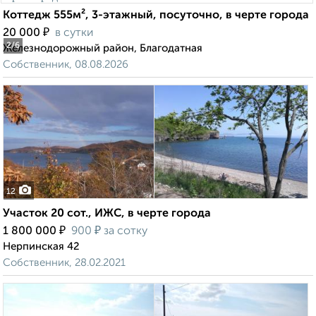
Коттедж 555м², 3-этажный, посуточно, в черте города
₽
20 000
в сутки
2
/6
Железнодорожный район, Благодатная
Собственник, 08.08.2026
12
Участок 20 сот., ИЖС, в черте города
₽
₽
1 800 000
900
за сотку
Нерпинская 42
Собственник, 28.02.2021