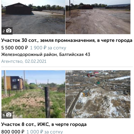
2
Участок 30 сот., земля промназначения, в черте города
₽
₽
5 500 000
1 900
за сотку
Железнодорожный район, Балтийская 43
Агентство, 02.02.2021
6
Участок 8 сот., ИЖС, в черте города
₽
₽
800 000
1 000
за сотку