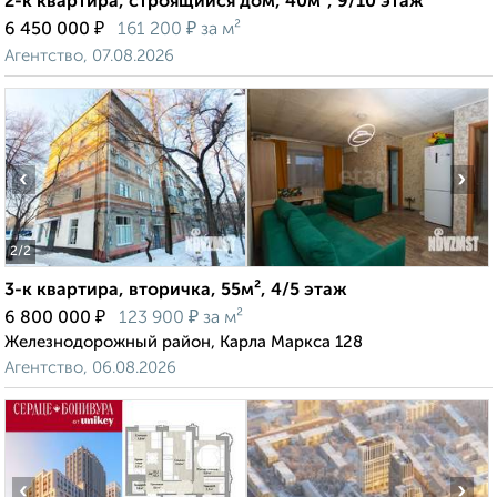
2-к квартира, строящийся дом, 40м², 9/10 этаж
₽
₽
6 450 000
161 200
за м²
Агентство, 07.08.2026
‹
›
2
/2
3-к квартира, вторичка, 55м², 4/5 этаж
₽
₽
6 800 000
123 900
за м²
Железнодорожный район, Карла Маркса 128
Агентство, 06.08.2026
‹
›