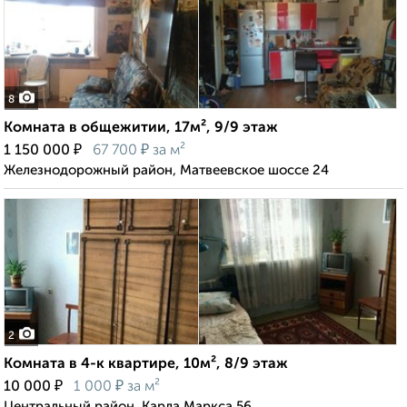
8
Комната в общежитии, 17м², 9/9 этаж
₽
₽
1 150 000
67 700
за м²
Железнодорожный район, Матвеевское шоссе 24
2
Комната в 4-к квартире, 10м², 8/9 этаж
₽
₽
10 000
1 000
за м²
Центральный район, Карла Маркса 56