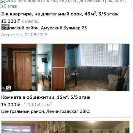
2-к квартира, на длительный срок, 49м², 3/5 этаж
₽
15 000
в месяц
2
/5
Кировский район, Амурский бульвар 23
Агентство, 04.08.2026
3
Комната в общежитии, 16м², 5/5 этаж
₽
₽
15 000
1 000
за м²
Центральный район, Ленинградская 28К1