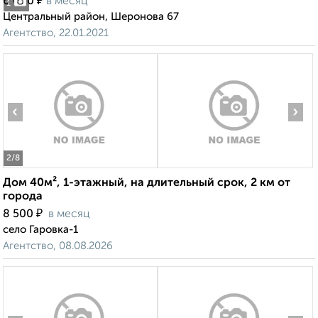
₽
6 000
в месяц
1
Центральный район, Шеронова 67
Агентство, 22.01.2021
‹
›
2
/8
Дом 40м², 1-этажный, на длительный срок, 2 км от
города
₽
8 500
в месяц
село Гаровка-1
Агентство, 08.08.2026