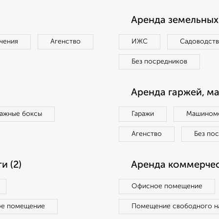
Аренда земельных 
чения
Агенство
ИЖС
Садоводст
Без посредников
Аренда гаржей, м
ражные боксы
Гаражи
Машиноме
Агенство
Без по
 (2)
Аренда коммерчес
Офисное помещение
ое помещение
Помещение свободного н