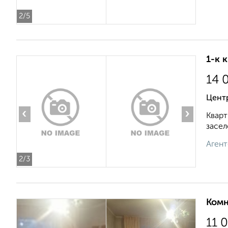
2
/5
1-к 
14 
Цент
‹
›
Кварт
засел
Агент
2
/3
Комн
11 