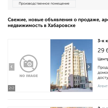
Производственное помещение
Свежие, новые объявления о продаже, а
недвижимость в Хабаровске
3-к 
29 
Цент
‹
›
Прода
домом
досту
Агент
2
/2