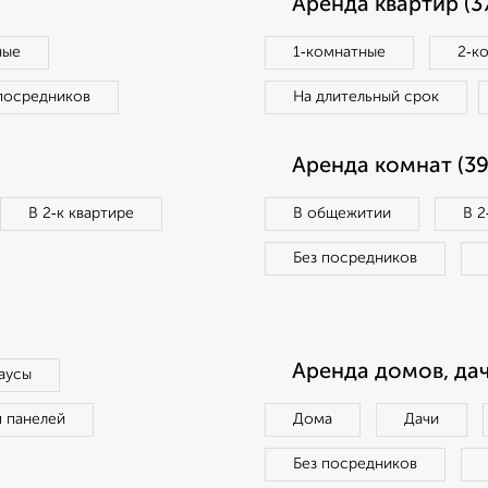
Аренда квартир (3
ные
1‑комнатные
2‑к
посредников
На длительный срок
Аренда комнат (39
В 2‑к квартире
В общежитии
В 2
Без посредников
Аренда домов, дач
аусы
п панелей
Дома
Дачи
Без посредников