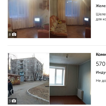
Желе
Шелес
для к
8
Комн
570
Инду
Не до
3