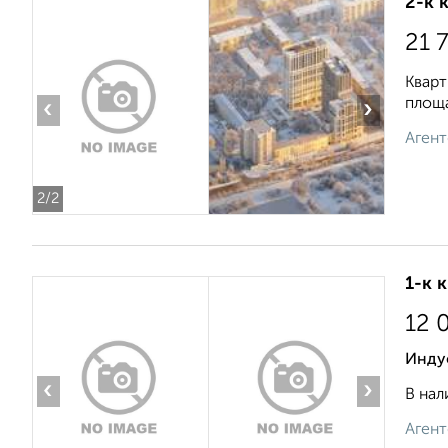
2-к 
21 
Кварт
площа
‹
›
Агент
2
/2
1-к 
12 
Инду
‹
›
В нал
Агент