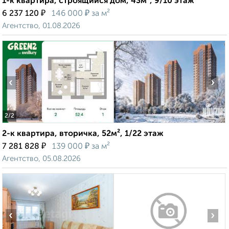
1-к квартира, строящийся дом, 43м², 9/10 этаж
₽
₽
6 237 120
146 000
за м²
Агентство, 01.08.2026
‹
›
2
/2
2-к квартира, вторичка, 52м², 1/22 этаж
₽
₽
7 281 828
139 000
за м²
Агентство, 05.08.2026
‹
›