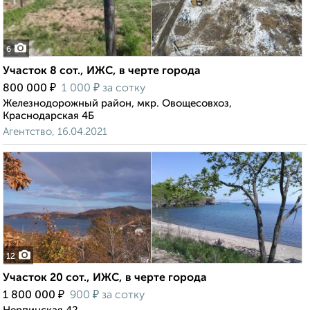
6
Участок 8 сот., ИЖС, в черте города
₽
₽
800 000
1 000
за сотку
Железнодорожный район, мкр. Овощесовхоз,
Краснодарская 4Б
Агентство, 16.04.2021
12
Участок 20 сот., ИЖС, в черте города
₽
₽
1 800 000
900
за сотку