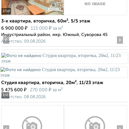
2
/10
3-к квартира, вторичка, 60м², 5/5 этаж
₽
₽
6 900 000
115 000
за м²
Индустриальный район, мкр. Южный, Суворова 45
‹
›
Агентство, 09.08.2026
Студия квартира, вторичка, 20м², 11/23 этаж
₽
₽
5 475 600
270 000
за м²
2
/2
Агентство, 08.08.2026