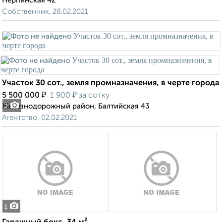
Нерпинская 42
Собственник, 28.02.2021
Участок 30 сот., земля промназначения, в черте города
₽
₽
5 500 000
1 900
за сотку
Железнодорожный район, Балтийская 43
2
Агентство, 02.02.2021
1