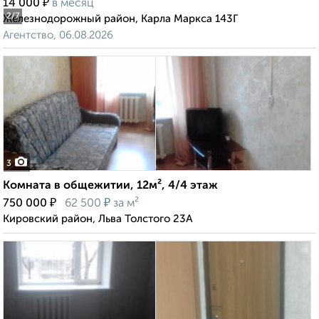
₽
14 000
в месяц
2
/7
Железнодорожный район, Карла Маркса 143Г
Агентство, 06.08.2026
3
Комната в общежитии, 12м², 4/4 этаж
₽
₽
750 000
62 500
за м²
Кировский район, Льва Толстого 23А