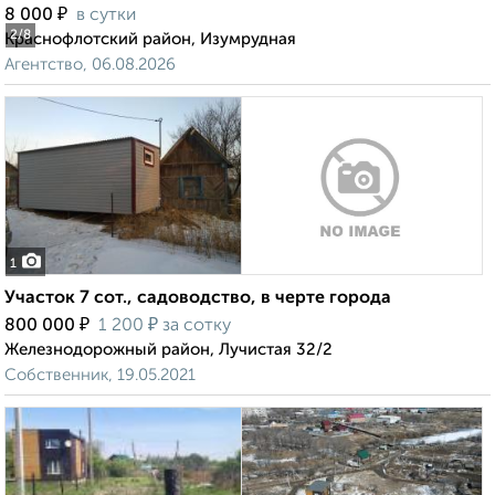
₽
8 000
в сутки
2
/8
Краснофлотский район, Изумрудная
Агентство, 06.08.2026
1
Участок 7 сот., садоводство, в черте города
₽
₽
800 000
1 200
за сотку
Железнодорожный район, Лучистая 32/2
Собственник, 19.05.2021