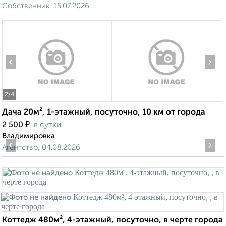
Собственник, 15.07.2026
‹
›
2
/4
Дача 20м², 1-этажный, посуточно, 10 км от города
₽
2 500
в сутки
Владимировка
‹
›
Агентство, 04.08.2026
Коттедж 480м², 4-этажный, посуточно, в черте города