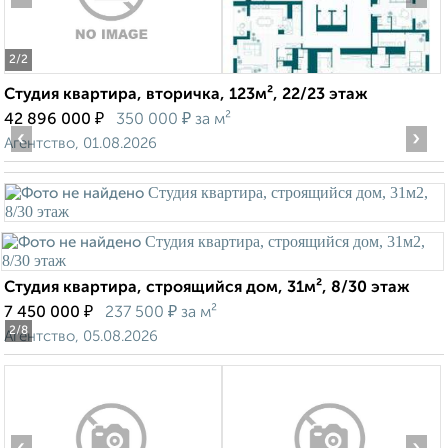
2
/2
Студия квартира, вторичка, 123м², 22/23 этаж
₽
₽
42 896 000
350 000
за м²
‹
›
Агентство, 01.08.2026
Студия квартира, строящийся дом, 31м², 8/30 этаж
₽
₽
7 450 000
237 500
за м²
2
/8
Агентство, 05.08.2026