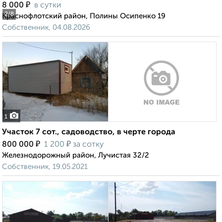
₽
8 000
в сутки
2
/8
Краснофлотский район, Полины Осипенко 19
Собственник, 04.08.2026
1
Участок 7 сот., садоводство, в черте города
₽
₽
800 000
1 200
за сотку
Железнодорожный район, Лучистая 32/2
Собственник, 19.05.2021