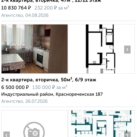
2-к квартира, вторичка, 47м², 22/22 этаж
₽
₽
10 830 764
232 200
за м²
Агентство, 04.08.2026
‹
›
2
/2
2-к квартира, вторичка, 50м², 6/9 этаж
₽
₽
6 500 000
130 000
за м²
Индустриальный район, Краснореченская 187
Агентство, 26.07.2026
‹
›