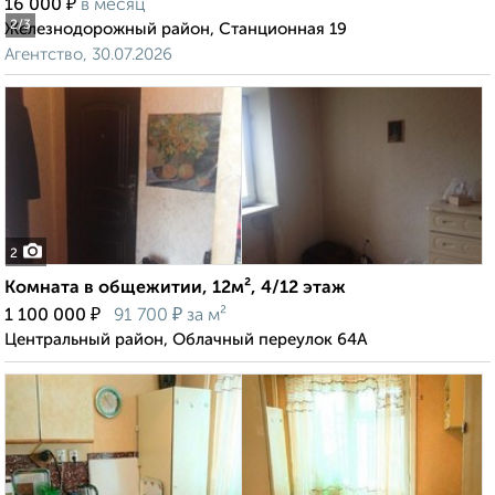
₽
16 000
в месяц
2
/3
Железнодорожный район, Станционная 19
Агентство, 30.07.2026
2
Комната в общежитии, 12м², 4/12 этаж
₽
₽
1 100 000
91 700
за м²
Центральный район, Облачный переулок 64А