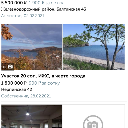
₽
₽
5 500 000
1 900
за сотку
Железнодорожный район, Балтийская 43
Агентство, 02.02.2021
12
Участок 20 сот., ИЖС, в черте города
₽
₽
1 800 000
900
за сотку
Нерпинская 42
Собственник, 28.02.2021