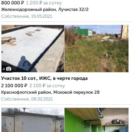
₽
₽
800 000
1 200
за сотку
Железнодорожный район, Лучистая 32/2
Собственник, 19.05.2021
4
Участок 10 сот., ИЖС, в черте города
₽
₽
2 100 000
2 100
за сотку
Краснофлотский район, Моховой переулок 28
Собственник, 06.02.2021