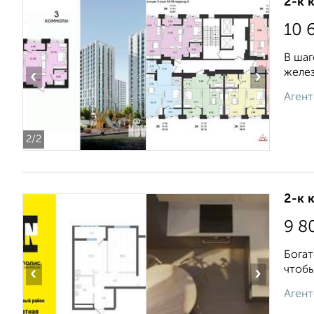
2-к 
10 
В шаг
желез
‹
›
Агент
2
/2
2-к 
9 8
Богат
чтобы
‹
›
Агент