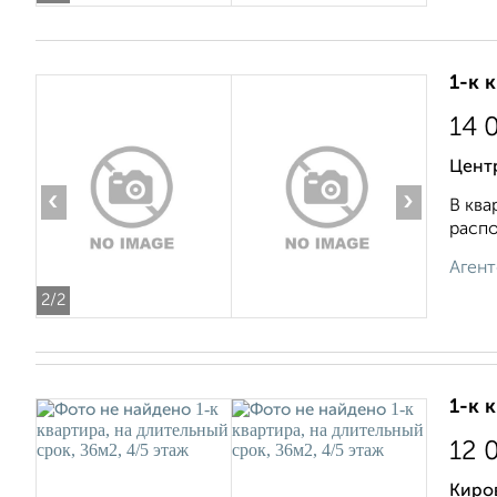
1-к 
14 
Цент
‹
›
В ква
распо
Агент
2
/2
1-к 
12 
Киров