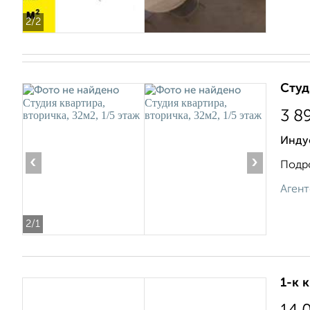
2
/2
Студ
3 8
Индус
‹
›
Подро
Агент
2
/1
1-к 