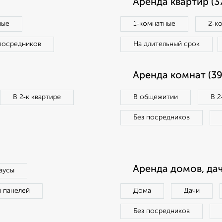
Аренда квартир (3
ные
1‑комнатные
2‑к
посредников
На длительный срок
Аренда комнат (39
В 2‑к квартире
В общежитии
В 2
Без посредников
Аренда домов, дач
аусы
п панелей
Дома
Дачи
Без посредников