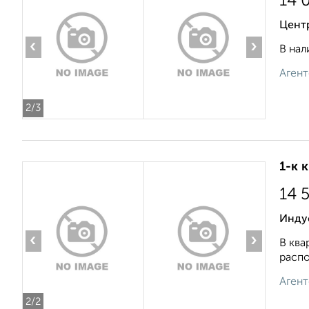
14 
Цент
‹
›
В нал
Агент
2
/3
1-к 
14 
Инду
‹
›
В ква
распо
Агент
2
/2