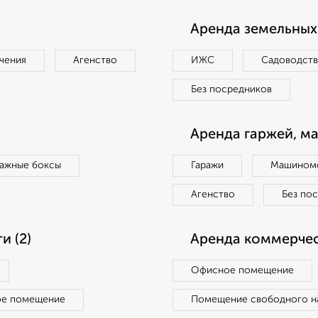
Аренда земельных 
чения
Агенство
ИЖС
Садоводст
Без посредников
Аренда гаржей, м
ражные боксы
Гаражи
Машиноме
Агенство
Без по
 (2)
Аренда коммерчес
Офисное помещение
ое помещение
Помещение свободного н