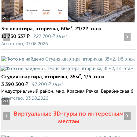
2
/2
3-к квартира, вторичка, 60м², 21/22 этаж
‹
₽
₽
›
13 730 337
227 700
за м²
Агентство, 07.08.2026
Студия квартира, вторичка, 35м², 1/5 этаж
₽
₽
3 390 300
97 200
за м²
Индустриальный район, мкр. Красная Речка, Барабинская 6
Агентство, 03.08.2026
2
/1
Виртуальные 3D-туры по интересным
‹
›
местам