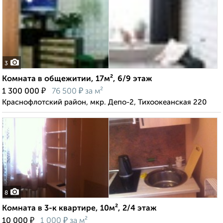
3
Комната в общежитии, 17м², 6/9 этаж
₽
₽
1 300 000
76 500
за м²
Краснофлотский район, мкр. Депо-2, Тихоокеанская 220
8
Комната в 3-к квартире, 10м², 2/4 этаж
₽
₽
10 000
1 000
за м²