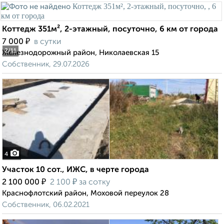
Коттедж 351м², 2-этажный, посуточно, 6 км от города
₽
7 000
в сутки
2
/11
Железнодорожный район, Николаевская 15
Собственник, 29.07.2026
4
Участок 10 сот., ИЖС, в черте города
₽
₽
2 100 000
2 100
за сотку
Краснофлотский район, Моховой переулок 28
Собственник, 06.02.2021