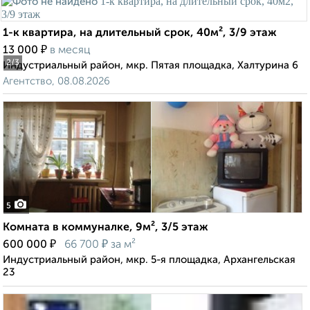
1-к квартира, на длительный срок, 40м², 3/9 этаж
₽
13 000
в месяц
2
/3
Индустриальный район, мкр. Пятая площадка, Халтурина 6
Агентство, 08.08.2026
5
Комната в коммуналке, 9м², 3/5 этаж
₽
₽
600 000
66 700
за м²
Индустриальный район, мкр. 5-я площадка, Архангельская
23