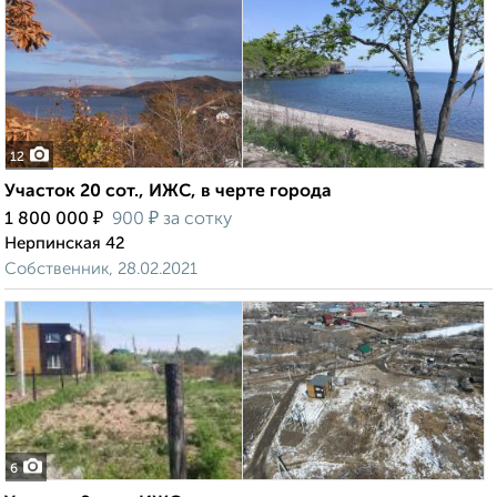
12
Участок 20 сот., ИЖС, в черте города
₽
₽
1 800 000
900
за сотку
Нерпинская 42
Собственник, 28.02.2021
6