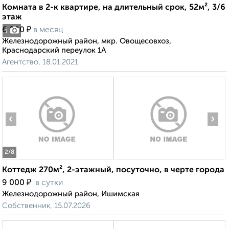
Комната в 2-к квартире, на длительный срок, 52м², 3/6
этаж
₽
6 000
в месяц
1
Железнодорожный район, мкр. Овощесовхоз,
Краснодарский переулок 1А
Агентство, 18.01.2021
‹
›
2
/8
Коттедж 270м², 2-этажный, посуточно, в черте города
₽
9 000
в сутки
Железнодорожный район, Ишимская
Собственник, 15.07.2026