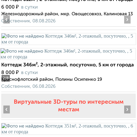
₽
6 000
в сутки
Железнодорожный район, мкр. Овощесовхоз, Калиновая 13
‹
›
Собственник, 08.08.2026
Коттедж 346м², 2-этажный, посуточно, 5 км от города
₽
8 000
в сутки
2
/8
Краснофлотский район, Полины Осипенко 19
Собственник, 06.08.2026
Виртуальные 3D-туры по интересным
‹
›
местам