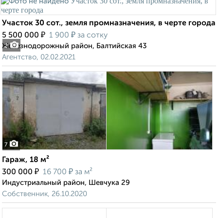
Участок 30 сот., земля промназначения, в черте города
₽
₽
5 500 000
1 900
за сотку
Железнодорожный район, Балтийская 43
2
Агентство, 02.02.2021
7
Гараж, 18 м²
₽
₽
300 000
16 700
за м²
Индустриальный район, Шевчука 29
Собственник, 26.10.2020