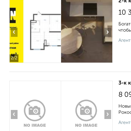
2-к 
10 
Богат
чтобы
‹
›
Агент
2
/2
3-к 
8 0
Новый
Рокос
‹
›
Агент