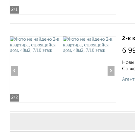
2
/1
2-к 
6 9
Новый
Совхо
‹
›
Агент
2
/2