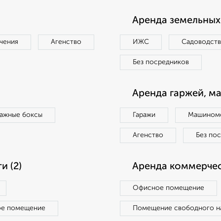
Аренда земельных 
чения
Агенство
ИЖС
Садоводст
Без посредников
Аренда гаржей, м
ражные боксы
Гаражи
Машиноме
Агенство
Без по
 (2)
Аренда коммерчес
Офисное помещение
ое помещение
Помещение свободного н