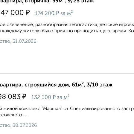
квартира, вторичка, 59м², 9/25 этаж
₽
347 000
₽
174 200
за м²
ое озеленение, разнообразная геопластика, детские игровы
 каждому жителю было приятно проводить здесь время. Кон
ство, 31.07.2026
квартира, строящийся дом, 61м², 3/10 этаж
₽
98 083
₽
132 300
за м²
 жилой комплекс "Маршал" от Специализированного застрой
совского....
ство, 30.07.2026