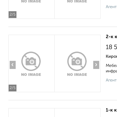
Агент
2
/5
2-к 
18 
Киро
‹
›
Мебел
инфра
Агент
2
/5
1-к 