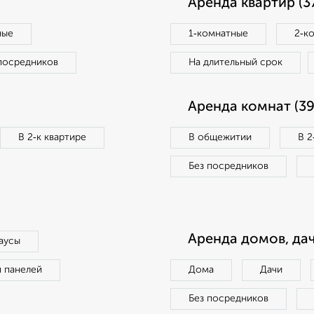
Аренда квартир (3
ные
1‑комнатные
2‑к
посредников
На длительный срок
Аренда комнат (39
В 2‑к квартире
В общежитии
В 2
Без посредников
Аренда домов, дач
аусы
п панелей
Дома
Дачи
Без посредников