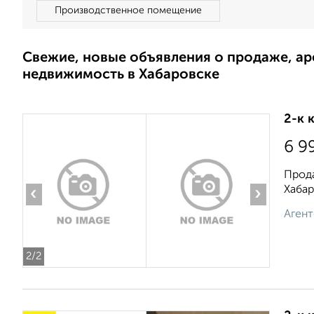
Производственное помещение
Свежие, новые объявления о продаже, а
недвижимость в Хабаровске
2-к 
6 9
Прода
Хабар
‹
›
Агент
2
/2