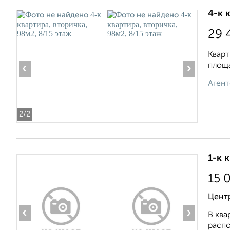
4-к 
29 
Кварт
площа
‹
›
Агент
2
/2
1-к 
15 
Цент
‹
›
В ква
распо