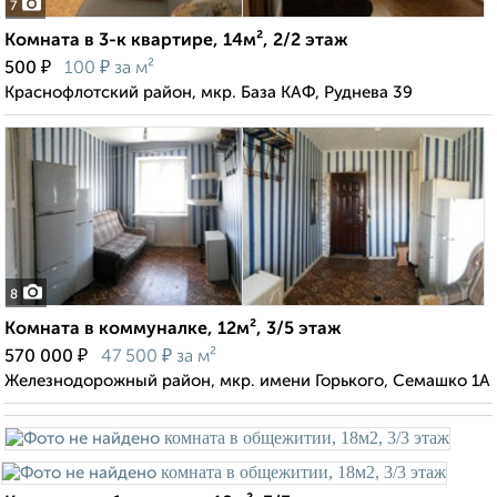
7
Комната в 3-к квартире, 14м², 2/2 этаж
₽
₽
500
100
за м²
Краснофлотский район, мкр. База КАФ, Руднева 39
8
Комната в коммуналке, 12м², 3/5 этаж
₽
₽
570 000
47 500
за м²
Железнодорожный район, мкр. имени Горького, Семашко 1А