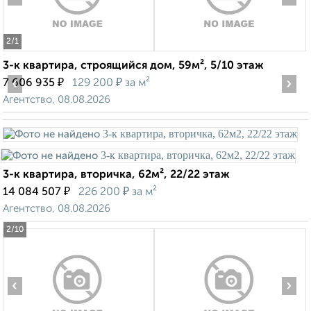
2
/1
3-к квартира, строящийся дом, 59м², 5/10 этаж
‹
₽
₽
›
7 606 935
129 200
за м²
Агентство, 08.08.2026
3-к квартира, вторичка, 62м², 22/22 этаж
₽
₽
14 084 507
226 200
за м²
Агентство, 08.08.2026
2
/10
‹
›