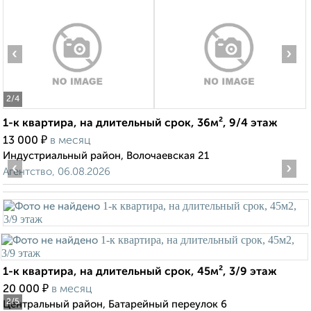
‹
›
2
/4
1-к квартира, на длительный срок, 36м², 9/4 этаж
₽
13 000
в месяц
Индустриальный район, Волочаевская 21
‹
›
Агентство, 06.08.2026
1-к квартира, на длительный срок, 45м², 3/9 этаж
₽
20 000
в месяц
2
/5
Центральный район, Батарейный переулок 6