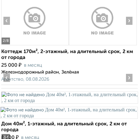
‹
›
2
/8
Коттедж 170м², 2-этажный, на длительный срок, 2 км
от города
₽
25 000
в месяц
Железнодорожный район, Зелёная
‹
›
Агентство, 08.08.2026
Дом 40м², 1-этажный, на длительный срок, 2 км от
города
₽
8 500
в месяц
2
/8