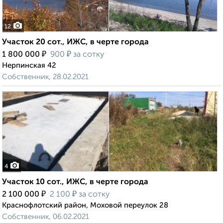
12
Участок 20 сот., ИЖС, в черте города
₽
₽
1 800 000
900
за сотку
Нерпинская 42
Собственник, 28.02.2021
4
Участок 10 сот., ИЖС, в черте города
₽
₽
2 100 000
2 100
за сотку
Краснофлотский район, Моховой переулок 28
Собственник, 06.02.2021