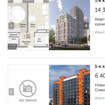
1-к 
14 
Кварт
кухни
‹
›
Агент
2
/10
1-к 
6 4
Новый
Совхо
‹
›
Агент