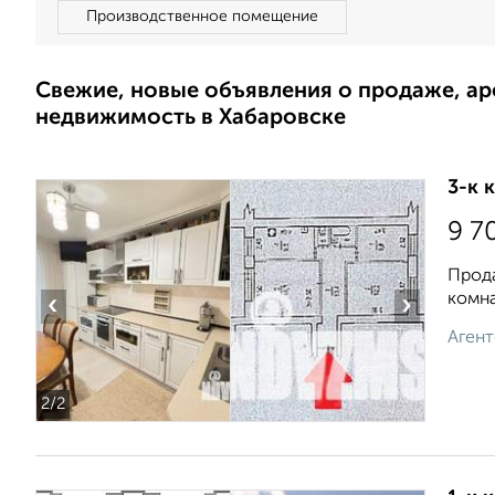
Производственное помещение
Свежие, новые объявления о продаже, а
недвижимость в Хабаровске
3-к 
9 7
Прода
комна
‹
›
Агент
2
/2