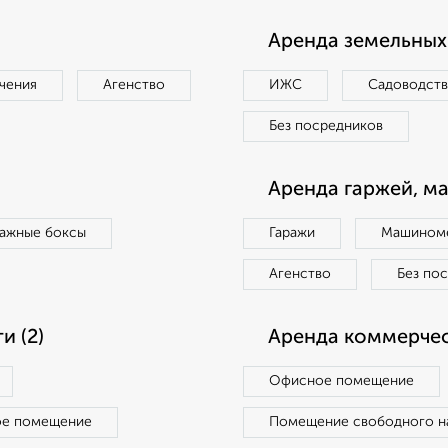
Аренда земельных 
чения
Агенство
ИЖС
Садоводст
Без посредников
Аренда гаржей, м
ражные боксы
Гаражи
Машиноме
Агенство
Без по
 (2)
Аренда коммерчес
Офисное помещение
ое помещение
Помещение свободного н