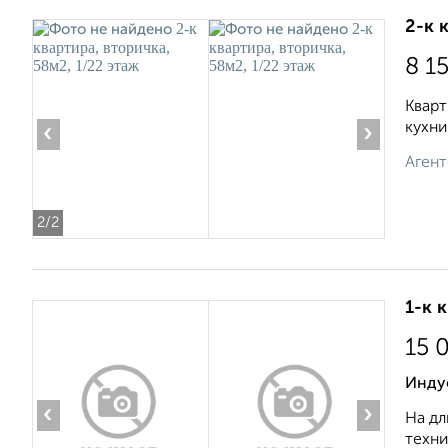
2-к 
8 1
Кварт
кухни
‹
›
Агент
2
/2
1-к 
15 
Инду
‹
›
На дл
техни