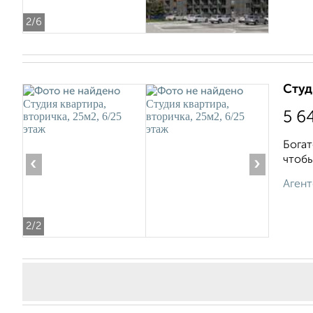
2
/6
Студ
5 6
Богат
чтобы
‹
›
Агент
2
/2