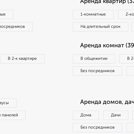
Аренда квартир (3
ные
1‑комнатные
2‑к
посредников
На длительный срок
Аренда комнат (39
В 2‑к квартире
В общежитии
В 2
Без посредников
Аренда домов, дач
аусы
п панелей
Дома
Дачи
Без посредников