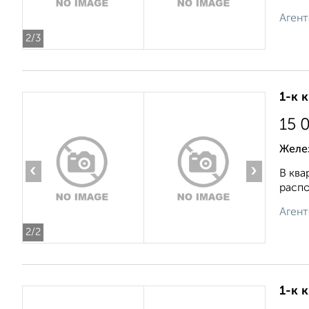
Агент
2
/3
1-к 
15 
Желе
‹
›
В ква
распо
Агент
2
/2
1-к 