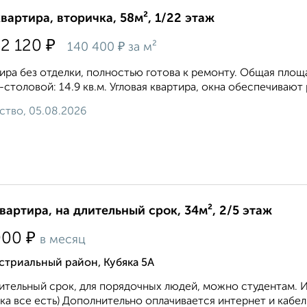
квартира, вторичка, 58м², 1/22 этаж
₽
52 120
₽
140 400
за м²
ира без отделки, полностью готова к ремонту. Общая площад
-столовой: 14.9 кв.м. Угловая квартира, окна oбecпeчивaют
ство, 05.08.2026
квартира, на длительный срок, 34м², 2/5 этаж
₽
000
в месяц
стриальный район, Кубяка 5А
ительный срок, для порядочных людей, можно студентам. 
ка все есть) Дополнительно оплачивается интернет и кабел