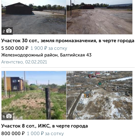
2
Участок 30 сот., земля промназначения, в черте города
₽
₽
5 500 000
1 900
за сотку
Железнодорожный район, Балтийская 43
Агентство, 02.02.2021
6
Участок 8 сот., ИЖС, в черте города
₽
₽
800 000
1 000
за сотку