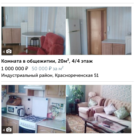
4
Комната в общежитии, 20м², 4/4 этаж
₽
₽
1 000 000
50 000
за м²
Индустриальный район, Краснореченская 51
4