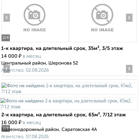
‹
›
2
/4
1-к квартира, на длительный срок, 35м², 3/5 этаж
₽
14 000
в месяц
Центральный район, Шеронова 52
‹
›
Агентство, 02.08.2026
2-к квартира, на длительный срок, 65м², 7/12 этаж
₽
16 000
в месяц
2
/3
Железнодорожный район, Саратовская 4А
Агентство, 07.08.2026