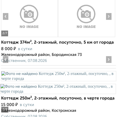
‹
›
2
/7
Коттедж 374м², 2-этажный, посуточно, 5 км от города
₽
8 000
в сутки
Железнодорожный район, Бородинская 73
‹
›
Собственник, 07.08.2026
Коттедж 250м², 2-этажный, посуточно, в черте города
₽
15 000
в сутки
2
/3
Железнодорожный район, Костромская
Собственник, 07.08.2026