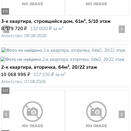
2
/1
3-к квартира, строящийся дом, 61м², 5/10 этаж
‹
₽
₽
›
8 079 720
132 000
за м²
Агентство, 08.08.2026
2-к квартира, вторичка, 64м², 20/22 этаж
₽
₽
10 068 996
157 100
за м²
Агентство, 07.08.2026
2
/2
‹
›