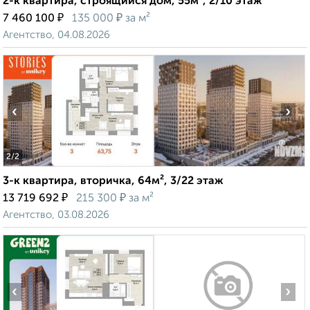
2-к квартира, строящийся дом, 55м², 2/10 этаж
₽
₽
7 460 100
135 000
за м²
Агентство, 04.08.2026
‹
›
2
/2
3-к квартира, вторичка, 64м², 3/22 этаж
₽
₽
13 719 692
215 300
за м²
Агентство, 03.08.2026
‹
›