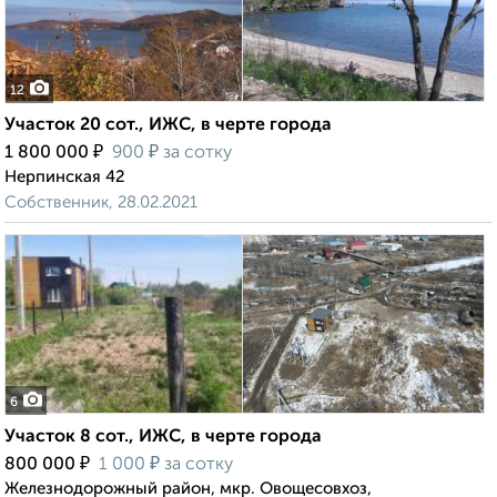
12
Участок 20 сот., ИЖС, в черте города
₽
₽
1 800 000
900
за сотку
Нерпинская 42
Собственник, 28.02.2021
6
Участок 8 сот., ИЖС, в черте города
₽
₽
800 000
1 000
за сотку
Железнодорожный район, мкр. Овощесовхоз,