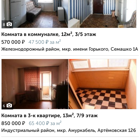
8
Комната в коммуналке, 12м², 3/5 этаж
₽
₽
570 000
47 500
за м²
Железнодорожный район, мкр. имени Горького, Семашко 1А
6
Комната в 3-к квартире, 13м², 7/9 этаж
₽
₽
850 000
65 400
за м²
Индустриальный район, мкр. Амуркабель, Артёмовская 126