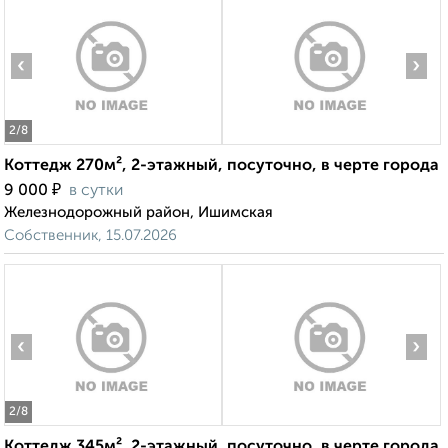
‹
›
2
/8
Коттедж 270м², 2-этажный, посуточно, в черте города
₽
9 000
в сутки
Железнодорожный район, Ишимская
Собственник, 15.07.2026
‹
›
2
/8
Коттедж 345м², 2-этажный, посуточно, в черте города