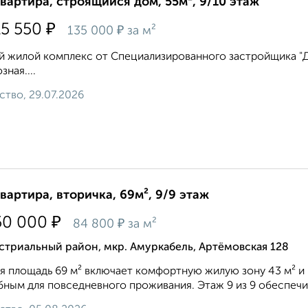
квартира, строящийся дом, 55м², 9/10 этаж
₽
15 550
₽
135 000
за м²
 жилой комплекс от Специализированного застройщика "Дом
зная....
ство, 29.07.2026
квартира, вторичка, 69м², 9/9 этаж
₽
50 000
₽
84 800
за м²
триальный район, мкр. Амуркабель, Артёмовская 128
 площадь 69 м² включает комфортную жилую зону 43 м² и 
бным для повседневного проживания. Этаж 9 из 9 обеспечи