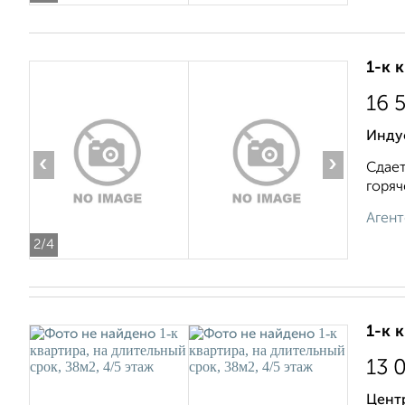
1-к 
16 
Инду
‹
›
Сдает
горяч
Агент
2
/4
1-к 
13 
Цент