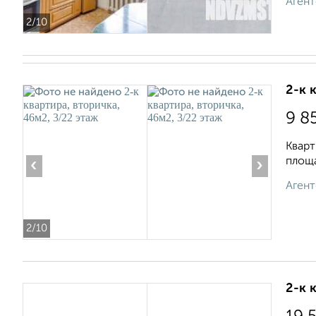
Агент
2
/10
2-к 
9 8
Кварт
площа
‹
›
Агент
2
/10
2-к 