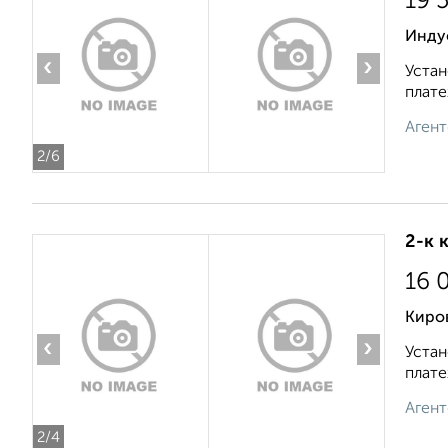
19 
Инду
‹
›
Устан
плате
Агент
2
/6
2-к 
16 
Киро
‹
›
Устан
плате
Агент
2
/4