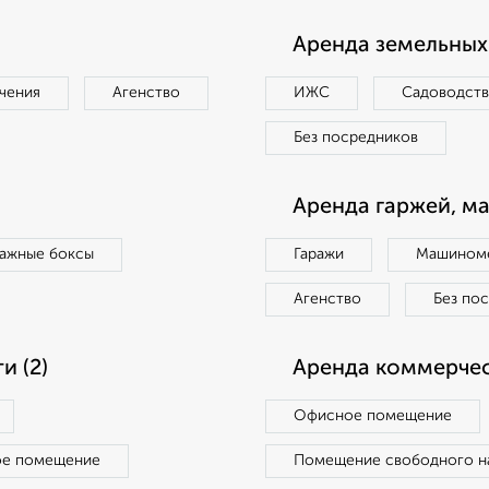
Аренда земельных 
чения
Агенство
ИЖС
Садоводст
Без посредников
Аренда гаржей, м
ражные боксы
Гаражи
Машиноме
Агенство
Без по
 (2)
Аренда коммерчес
Офисное помещение
ое помещение
Помещение свободного н