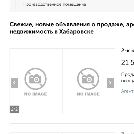
Производственное помещение
Свежие, новые объявления о продаже, а
недвижимость в Хабаровске
2-к 
21 
Прода
площа
‹
›
Агент
2
/2