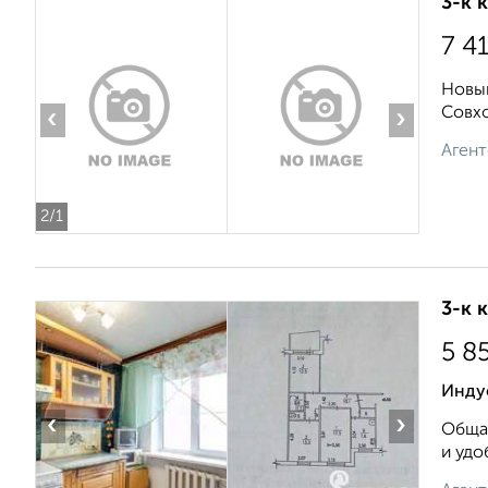
3-к 
7 4
Новый
Совхо
‹
›
Агент
2
/1
3-к 
5 8
Индус
‹
›
Общая
и удо