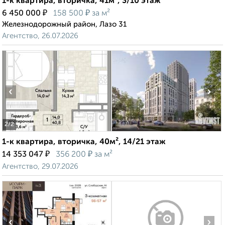
1-к квартира, вторичка, 41м², 3/10 этаж
₽
₽
6 450 000
158 500
за м²
Железнодорожный район, Лазо 31
Агентство, 26.07.2026
‹
›
2
/2
1-к квартира, вторичка, 40м², 14/21 этаж
₽
₽
14 353 047
356 200
за м²
Агентство, 29.07.2026
‹
›