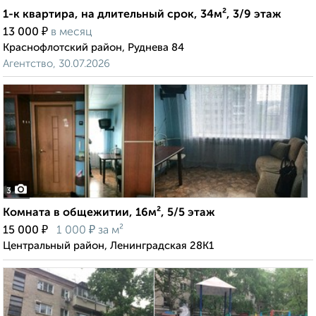
1-к квартира, на длительный срок, 34м², 3/9 этаж
₽
13 000
в месяц
Краснофлотский район, Руднева 84
Агентство, 30.07.2026
3
Комната в общежитии, 16м², 5/5 этаж
₽
₽
15 000
1 000
за м²
Центральный район, Ленинградская 28К1