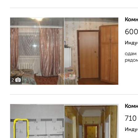
Комн
60
Инду
одам 
рядом
2
Комн
710
Индус