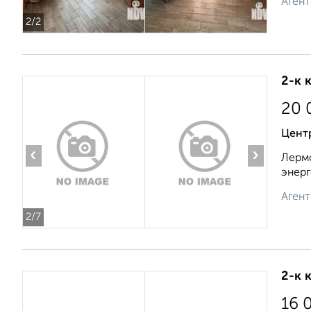
Агент
2
/2
2-к 
20 
Цент
‹
›
Лермо
энерг
Агент
2
/7
2-к 
16 