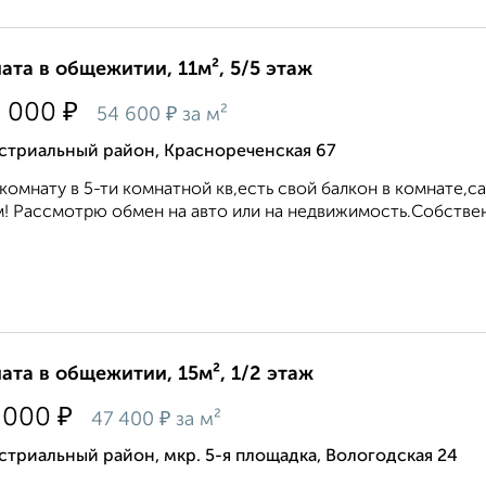
ата в общежитии, 11м², 5/5 этаж
₽
0 000
₽
54 600
за м²
стриальный район, Краснореченская 67
комнату в 5-ти комнатной кв,есть свой балкон в комнате,с
! Рассмотрю обмен на авто или на недвижимость.Собствен
ата в общежитии, 15м², 1/2 этаж
₽
 000
₽
47 400
за м²
триальный район, мкр. 5-я площадка, Вологодская 24