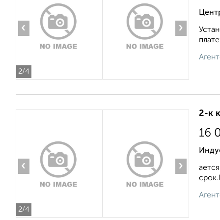
Цент
‹
›
Устан
плате
Агент
2
/4
2-к 
16 
Инду
‹
›
ается
срок.
Агент
2
/4