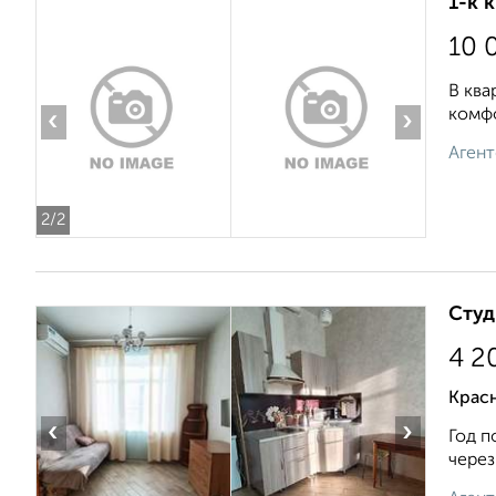
1-к 
10 
В ква
комфо
‹
›
Агент
2
/2
Студ
4 2
Крас
‹
›
Год п
через