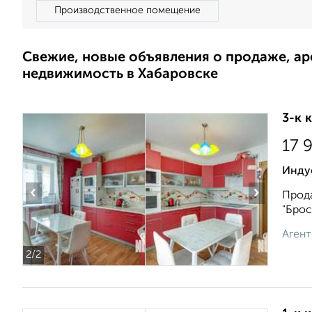
Производственное помещение
Свежие, новые объявления о продаже, а
недвижимость в Хабаровске
3-к 
17 
Инду
‹
›
Прода
"Брос
Агент
2
/2