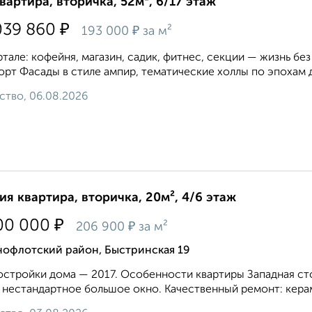
квартира, вторичка, 52м², 6/17 этаж
₽
039 860
₽
193 000
за м²
ртале: кофейня, магазин, садик, фитнес, секции — жизнь без
рт Фасады в стиле ампир, тематические холлы по эпохам д
ство, 06.08.2026
ия квартира, вторичка, 20м², 4/6 этаж
₽
00 000
₽
206 900
за м²
нофлотский район, Быстринская 19
остройки дома — 2017. Особенности квартиры Западная ст
 нестандартное большое окно. Качественный ремонт: керам