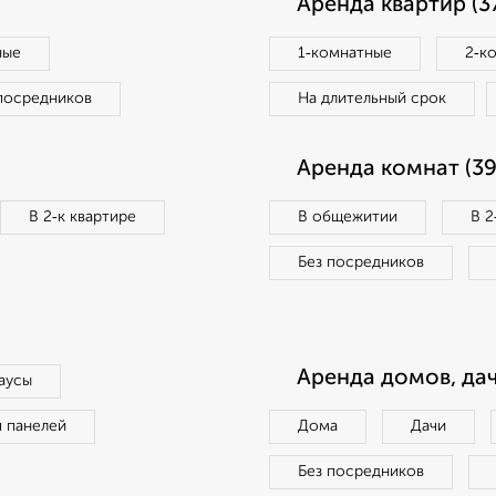
Аренда квартир (3
ные
1‑комнатные
2‑к
посредников
На длительный срок
Аренда комнат (39
В 2‑к квартире
В общежитии
В 2
Без посредников
Аренда домов, дач
аусы
п панелей
Дома
Дачи
Без посредников