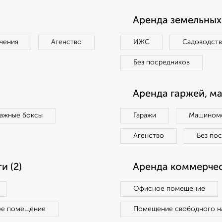
Аренда земельных 
чения
Агенство
ИЖС
Садоводст
Без посредников
Аренда гаржей, м
ражные боксы
Гаражи
Машиноме
Агенство
Без по
 (2)
Аренда коммерчес
Офисное помещение
ое помещение
Помещение свободного н