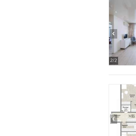
‹
2
/2
‹