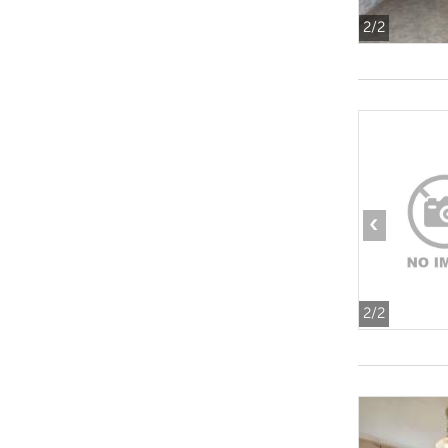
2
/2
‹
2
/2