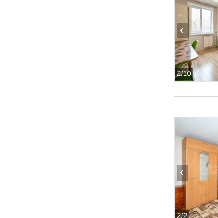
‹
2
/10
‹
2
/2