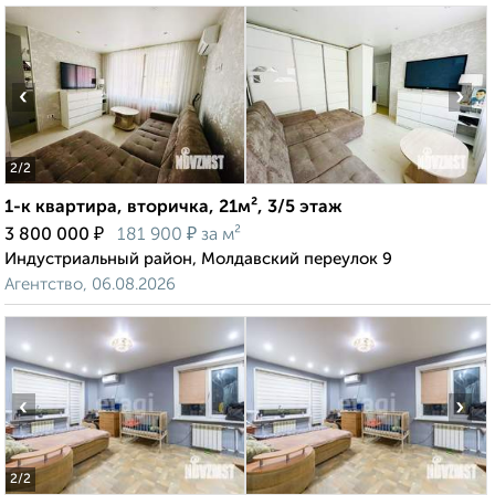
‹
›
2
/2
1-к квартира, вторичка, 21м², 3/5 этаж
₽
₽
3 800 000
181 900
за м²
Индустриальный район, Молдавский переулок 9
Агентство, 06.08.2026
‹
›
2
/2