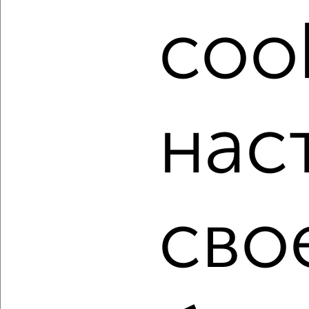
Подберите подходящую недвижимость из предложений
cook
от собственников, риэлторов, застройщиков и агенств
недвижимости, связаться с ними можно по телефону или
написать сообщение в любом удобном для вас
мессенджере, это безопасно и бесплатно.
Для покупки квартиры доступна ипотека от крупнейших
банков России: СберБанк, ВТБ, Альфа-Банк,
нас
Россельхозбанк, Совкомбанк, Т-Банк, Росбанк, Почта
Банк на сумму от 400 000 до 120 000 000 рублей сроком
до 30 лет.
Сайт работает во многих городах России.
Сколько стоит купить однокомнатную квартиру в
сво
Хабаровске?
Цена недвижимости: мин. от
1800000
руб. до макс.
4950000
руб.
Средняя цена:
4073133
руб.
Цена за м2: от
128571
руб. до
105319
руб.