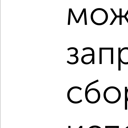
мож
2
/2
1-к квартира, вторичка, 31м², 3/5 этаж
₽
₽
4 700 000
151 200
за м²
Краснофлотский район, мкр. Северный, Стрельникова 11
зап
Агентство, 02.08.2026
‹
›
сбо
2
/3
1-к квартира, вторичка, 21м², 3/5 этаж
₽
₽
3 800 000
181 900
за м²
Агентство, 02.08.2026