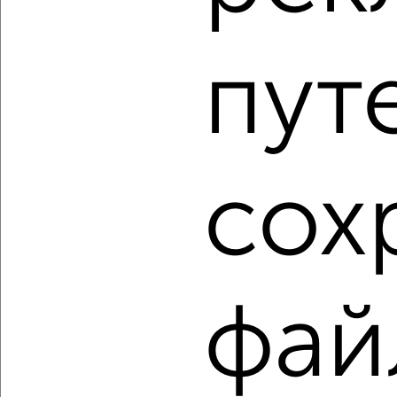
1-к квартира, вторичка, 36м², 3/4 этаж
₽
₽
3 500 000
98 600
за м²
Индустриальный район, мкр. Пятая площадка, Вологодская
32
пут
Агентство, 30.07.2026
1 / 2
2
сох
Как купить однокомнатную квартиру, c ценой до 5 000
000 руб. в Хабаровске на сайте Хабаровск-
недвижимость?
Используя удобную форму поиска с множеством
фильтров и сортировкой по параметрам, вы можете
подобрать для покупки однокомнатную квартиру, c ценой
фай
до 5 000 000 руб. в Хабаровске.
Найденные предложения: 62 объявлений, можно
посмотреть в виде списка или на карте, с описанием,
расположением, ценой и другими подробностями.