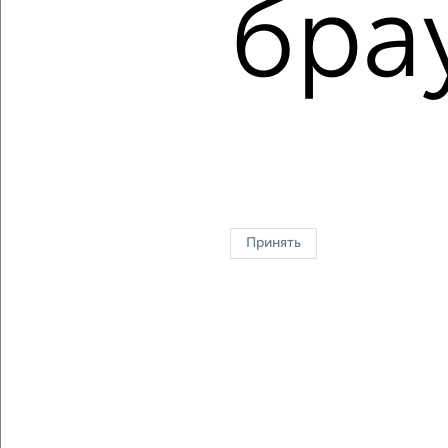
бра
Средняя цена за м2:
135771
руб.
Площадь: от
14
м2 до
47
м2
Средняя площадь:
30
м2
↑ НАВЕРХ К МЕНЮ
Однокомнатные
Двухкомнатные
Трехкомнатные
4‑комнатные
Квартиры студии
От застройщика
Без посредников
Вторичное жилье
Принять
В новостройке
В строящемся доме
В новом доме
Контакты
Политика конфиденциальности
Пользовательское соглашение
Хабаровск, улица Серова
© 2015–2026
Сайт-доска объявлений недвижимости
О проекте
Реклама на портале
Новости
Статьи
Блог
Риэлторы
Агентства
Застройщики
Ипотечный калькулятор
Консультации по недвижимости
Разместить объявление
Скачать приложение
Соцсети (vk.com | t.me | dzen.ru)