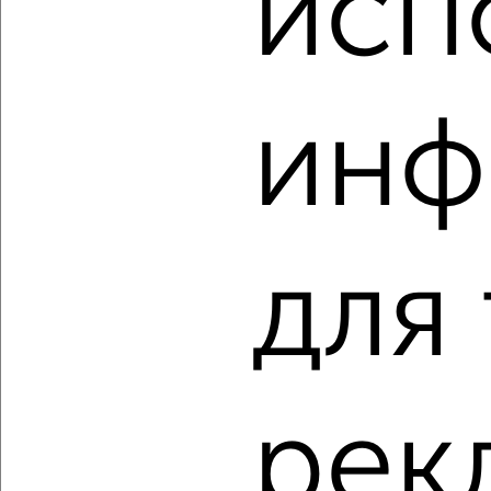
исп
‹
›
инф
2
/2
1-к квартира, вторичка, 32м², 16/17 этаж
₽
₽
4 950 000
153 300
за м²
Агентство, 01.08.2026
для
‹
›
рек
2
/2