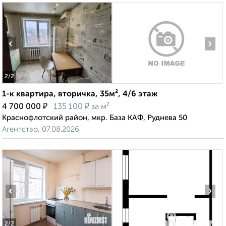
‹
›
2
/2
1-к квартира, вторичка, 35м², 4/6 этаж
₽
₽
4 700 000
135 100
за м²
Краснофлотский район, мкр. База КАФ, Руднева 50
Агентство, 07.08.2026
‹
›
2
/2