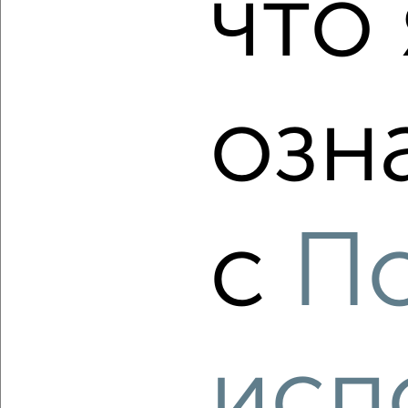
что 
₽
₽
3 350 000
127 400
за м²
Краснофлотский район, ЖК Моряков-Амурцев, квартал
Моряков-Амурцев 33А
Агентство, 05.08.2026
озн
‹
›
с
П
2
/2
1-к квартира, вторичка, 35м², 1/3 этаж
₽
₽
3 600 000
102 600
за м²
Краснофлотский район, ЖК Осиповка, Широкая 42
Агентство, 05.08.2026
исп