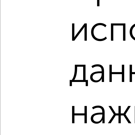
1-к квартира, сданный дом, 36м², 12/19 этаж
₽
₽
4 650 000
129 200
за м²
исп
Краснофлотский район, ЖК Амурские зори, Салтыкова-
Щедрина 1/1Б
Агентство, 05.08.2026
дан
‹
›
2
/2
1-к квартира, вторичка, 32м², 1/5 этаж
наж
₽
₽
4 050 000
126 600
за м²
Железнодорожный район, мкр. Овощесовхоз,
Краснодарская 31А
Агентство, 05.08.2026