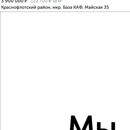
₽
₽
3 900 000
122 700
за м²
Краснофлотский район, мкр. База КАФ, Майская 35
Агентство, 06.08.2026
Виртуальные 3D-туры по музеям и объектам
культуры
‹
›
2
/10
1-к квартира, вторичка, 31м², 4/5 этаж
₽
₽
4 050 000
129 000
за м²
Индустриальный район, мкр. Амуркабель, Строительная 4А
Агентство, 06.08.2026