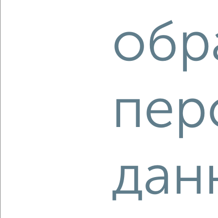
Краснофлотский район, ЖК Амурские зори, Салтыкова-
Щедрина 1/1Б
обр
Собственник, 04.08.2026
‹
›
пер
2
/2
1-к квартира, вторичка, 31м², 4/5 этаж
₽
₽
4 145 000
133 800
за м²
Железнодорожный район, Школьная 11
дан
Агентство, 02.08.2026
‹
›