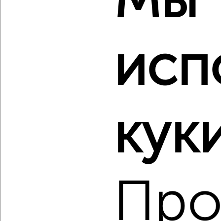
Мы
‹
›
исп
2
/2
1-к квартира, вторичка, 33м², 3/5 этаж
₽
₽
4 500 000
136 000
за м²
куки
Краснофлотский район, мкр. База КАФ, Кирова 23
Агентство, 05.08.2026
‹
›
Про
2
/2