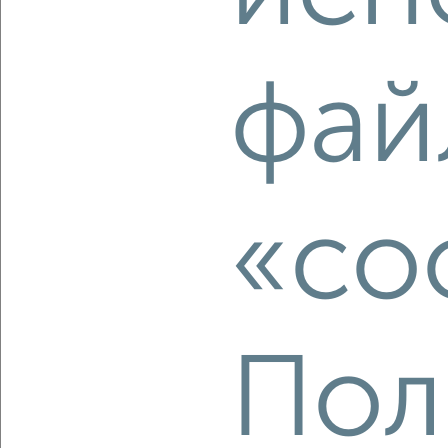
‹
›
фай
2
/2
1-к квартира, вторичка, 30м², 5/5 этаж
₽
₽
4 250 000
142 700
за м²
Индустриальный район, Краснореченская 98
Агентство, 04.08.2026
«co
‹
›
Пол
2
/10
1-к квартира, сданный дом, 37м², 14/19 этаж
₽
₽
4 700 000
126 700
за м²