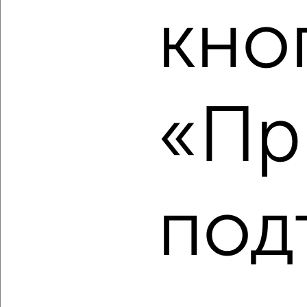
кно
‹
›
2
/2
«Пр
1-к квартира, вторичка, 24м², 8/11 этаж
₽
₽
4 700 000
195 900
за м²
Индустриальный район, Иртышский переулок 14
Агентство, 05.08.2026
под
‹
›
2
/2
1-к квартира, вторичка, 26м², 2/3 этаж