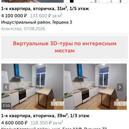
1-к квартира, вторичка, 31м², 1/5 этаж
₽
₽
4 100 000
133 600
за м²
Индустриальный район, Герцена 3
Агентство, 07.08.2026
Виртуальные 3D-туры по интересным
местам
‹
›
2
/10
1-к квартира, вторичка, 39м², 1/3 этаж
₽
₽
4 600 000
118 300
за м²