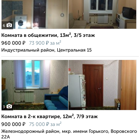
6
Комната в общежитии, 13м², 3/5 этаж
₽
₽
960 000
73 900
за м²
Индустриальный район, Центральная 15
3
Комната в 2-к квартире, 12м², 7/9 этаж
₽
₽
900 000
75 000
за м²
Железнодорожный район, мкр. имени Горького, Воровского
22А