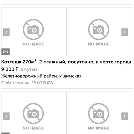
‹
›
2
/8
Коттедж 270м², 2-этажный, посуточно, в черте города
₽
9 000
в сутки
Железнодорожный район, Ишимская
Собственник, 15.07.2026
‹
›