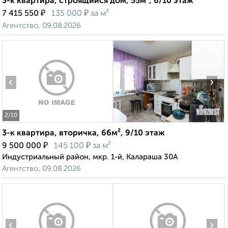
3-к квартира, строящийся дом, 55м², 6/10 этаж
₽
₽
7 415 550
135 000
за м²
Агентство, 09.08.2026
‹
›
2
/10
3-к квартира, вторичка, 66м², 9/10 этаж
₽
₽
9 500 000
145 100
за м²
Индустриальный район, мкр. 1-й, Калараша 30А
Агентство, 09.08.2026
‹
›