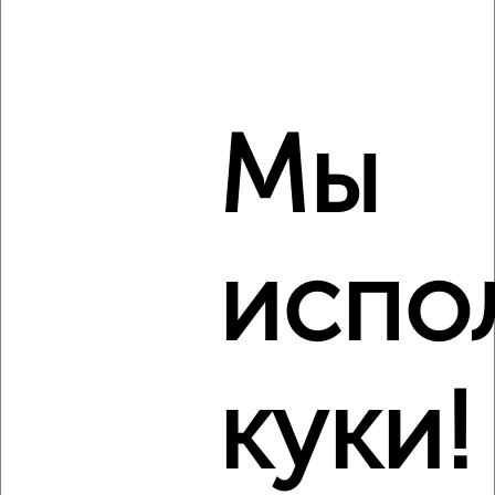
‹
›
2
/5
2-к квартира, на длительный срок, 52м², 3/5 этаж
Мы
₽
18 500
в месяц
Кировский район, Орджоникидзе 10А
Агентство, 07.08.2026
испо
‹
›
куки!
2
/6
2-к квартира, на длительный срок, 45м², 3/10 этаж
₽
21 000
в месяц