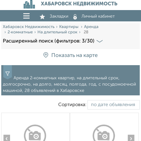
ХАБАРОВСК НЕДВИЖИМОСТЬ
Закладки
Личный кабинет
Хабаровск Недвижимость
Квартиры
Аренда
2‑комнатные
На длительный срок
28
Расширенный поиск (фильтров: 3/30)
Показать на карте
Аренда 2‑комнатных квартир, на длительный срок,
долгосрочно, на долго, месяц, полгода, год, с посудомоечной
машиной, 28 объявлений в Хабаровске
Сортировка:
‹
›