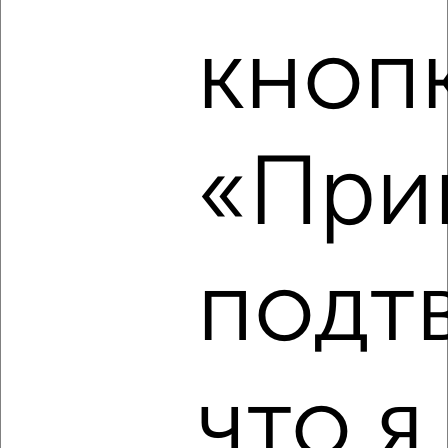
кноп
‹
›
2
/5
«Прин
2-к квартира, на длительный срок, 49м², 2/5 этаж
₽
15 000
в месяц
Центральный район, Шеронова 99
Агентство, 07.08.2026
подт
‹
›
что я
2
/5
2-к квартира, на длительный срок, 35м², 3/5 этаж