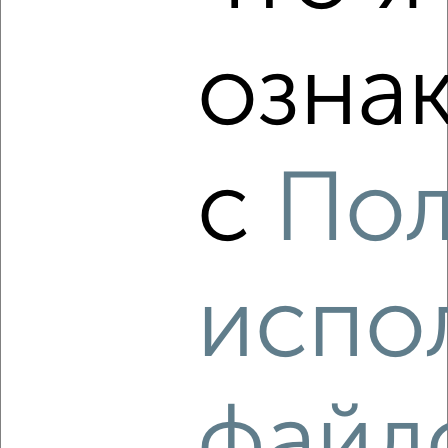
₽
15 000
в месяц
Индустриальный район, Ватутина 18
озна
Агентство, 07.08.2026
с
Пол
‹
›
2
/5
2-к квартира, на длительный срок, 48м², 2/5 этаж
испо
₽
9 000
в месяц
Индустриальный район, Иртышский проезд 15
Собственник, 07.08.2026
файл