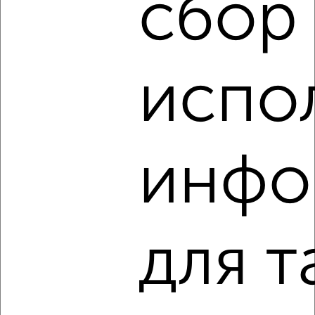
сбор
2
/4
2-к квартира, на длительный срок, 35м², 2/5 этаж
₽
15 000
в месяц
испо
Кировский район, Льва Толстого 25/1
Агентство, 05.08.2026
инфо
‹
›
2
/3
для т
2-к квартира, на длительный срок, 65м², 5/17 этаж
₽
16 000
в месяц
Кировский район, Знамёнщикова 10
Агентство, 04.08.2026