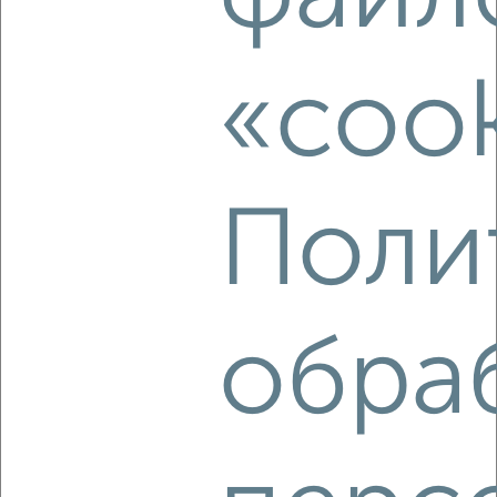
‹
›
«cook
2
/6
2-к квартира, на длительный срок, 38м², 3/5 этаж
₽
20 000
в месяц
Кировский район, Некрасова 53
Агентство, 06.08.2026
Поли
‹
›
обра
2
/3
2-к квартира, на длительный срок, 55м², 5/10 этаж
₽
16 000
в месяц
Центральный район, Калинина 14