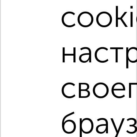
2-к квартира, на длительный срок, 52м², 3/5 этаж
cooki
₽
16 000
в месяц
Краснофлотский район, мкр. База КАФ, Адмиральская 25
Агентство, 01.08.2026
наст
‹
›
свое
2
/6
2-к квартира, на длительный срок, 35м², 3/5 этаж
₽
17 000
в месяц
Центральный район, Панькова 15
Агентство, 28.07.2026
брауз
1 / 1