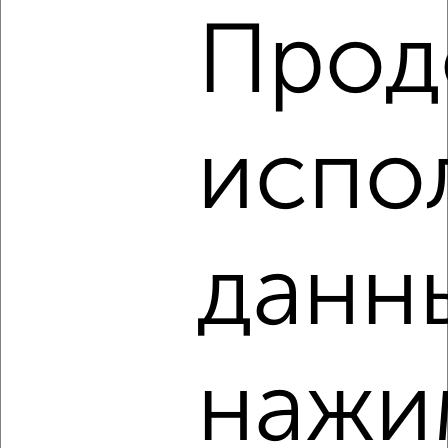
Кировский район, Амурский бульвар 51
Прод
Агентство, 07.08.2026
Виртуальные 3D-туры по музеям и объектам
культуры
испо
‹
›
данн
2
/5
2-к квартира, на длительный срок, 51м², 2/10 этаж
₽
16 000
в месяц
нажи
Центральный район, Лермонтова 52
Агентство, 07.08.2026