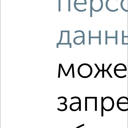
перс
Агентство, 05.08.2026
данн
‹
›
2
/5
може
2-к квартира, на длительный срок, 55м², 3/10 этаж
₽
20 000
в месяц
Центральный район, Служебная 4А
Агентство, 05.08.2026
запр
‹
›