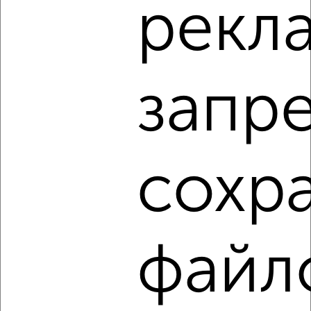
рекл
‹
›
запр
2
/5
2-к квартира, на длительный срок, 35м², 3/5 этаж
₽
15 000
в месяц
Железнодорожный район, Саратовский переулок 4
сохр
Агентство, 04.08.2026
‹
›
файл
2
/2