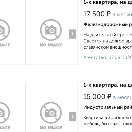
1-к квартира, на 
₽
17 500
в меся
Железнодорожный ра
›
На длительный срок. 
Сдается на долгое в
славянской внешности
Агентство, 07.08.202
1-к квартира, на д
₽
15 000
в меся
Индустриальный райо
›
Квартира в хорошем 
мебель, бытовая техник