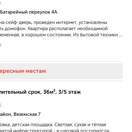
ц
 Батарейный переулок 4А
на сейф-дверь, проведен интернет, установлены
сть домофон. Квартира располагает необходимой
еменная, в хорошем состоянии. Из бытовой техники ...
6
тересным местам
лительный срок, 36м², 3/5 этаж
ц
йон, Вяземская 7
вка, детская площадка. Светлая, сухая и тёплая
звитой инфраструктурой - в шаговой доступности