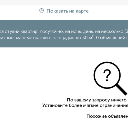
Показать на карте
а студий квартир, посуточно, на ночь, день, на несколько (3,
итные, малометражки c площадью до 30 м², 0 объявлений 
По вашему запросу ничего 
Установите более мягкие ограничения
Похожие объявлен