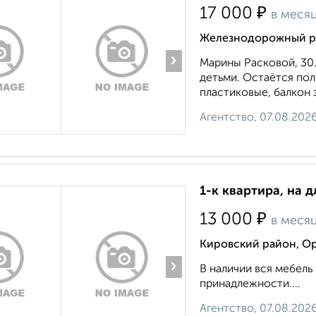
₽
17 000
в меся
Железнодорожный ра
›
Марины Расковой, 30.
детьми. Остаётся пол
пластиковые, балкон 
Агентство, 07.08.202
1-к квартира, на д
₽
13 000
в меся
Кировский район, О
›
В наличии вся мебель 
принадлежности....
Агентство, 07.08.202