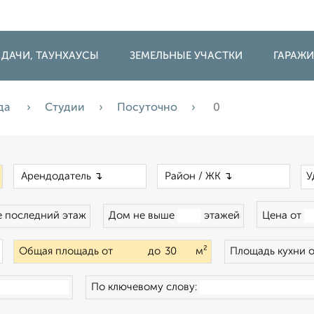
 ДАЧИ, ТАУНХАУСЫ
ЗЕМЕЛЬНЫЕ УЧАСТКИ
ГАРАЖ
да
Студии
Посуточно
0
×
×
×
У
 последний этаж
Дом не выше
этажей
Цена от
×
Общая площадь от
до
м²
Площадь кухни 
По ключевому слову: