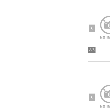
‹
2
/5
‹