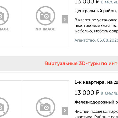
₽
13 000
в меся
Центральный район,
›
В квартире установле
пластиковые окна, е
мебелью, мебель совр
Агентство, 05.08.202
Виртуальные 3D-туры по ин
1-к квартира, на д
₽
13 000
в меся
Железнодорожный ра
›
Чистый подъезд, парко
квартира. Район с ра