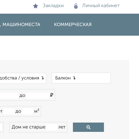
Закладки
Личный кабинет
И, МАШИНОМЕСТА
КОММЕРЧЕСКАЯ
×
добства / условия ↴
₽
до
от
до
м²
Дом не старше
лет