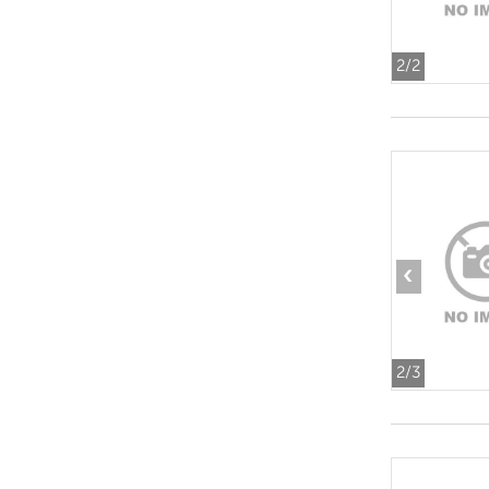
2
/2
‹
2
/3