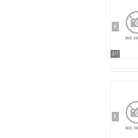
‹
2
/7
‹