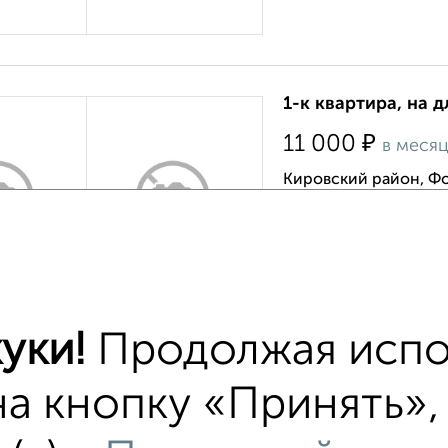
1-к квартира, на д
₽
11 000
в меся
Кировский район, Ф
›
Недорого. Имеется вс
стиральная машинка. 
Квартира вложений не
Агентство, 06.08.202
уки!
Продолжая испо
1-к квартира, на д
на кнопку «Принять»,
₽
12 000
в меся