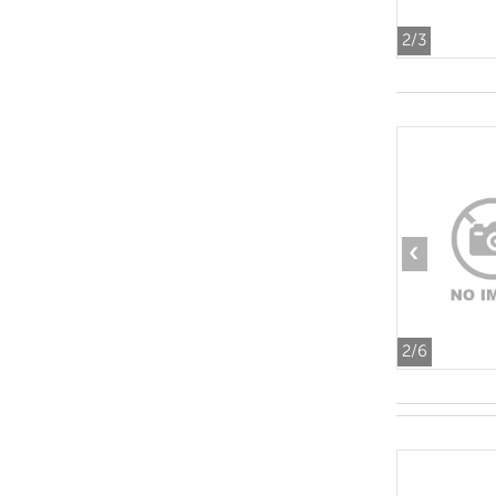
2
/3
‹
2
/6