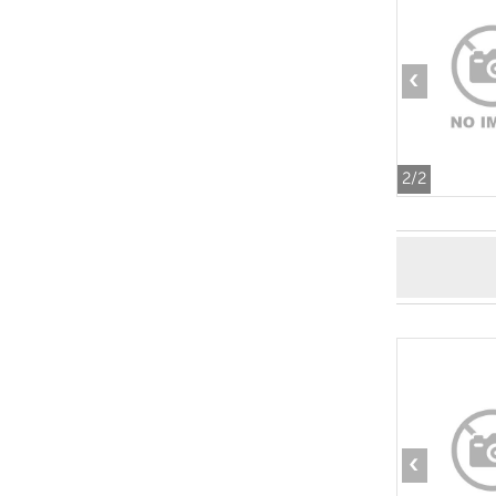
‹
2
/2
‹