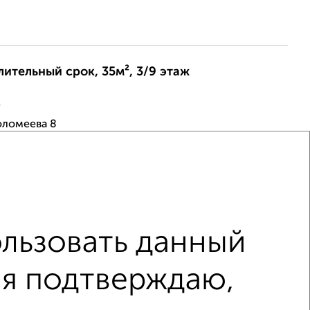
лительный срок, 35м², 3/9 этаж
ц
оломеева 8
я мебель и техника для проживания. Холодильник,
Проведен интернет, кабельное. Рассмотрим каждого.
 требует. Можно с животными. Хорошая ин...
6
льзовать данный
лительный срок, 32м², 3/5 этаж
 я подтверждаю,
ц