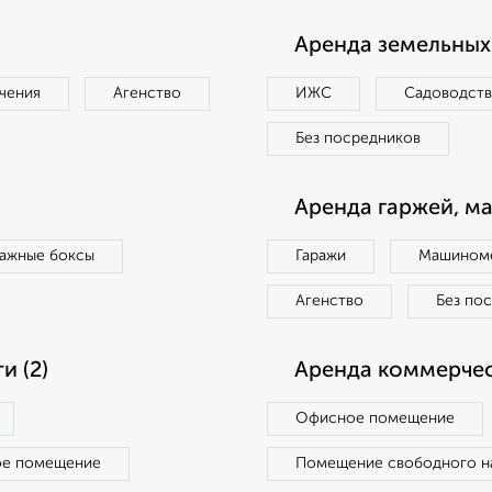
Аренда земельных 
чения
Агенство
ИЖС
Садоводст
Без посредников
Аренда гаржей, м
ражные боксы
Гаражи
Машиноме
Агенство
Без по
 (2)
Аренда коммерчес
Офисное помещение
ое помещение
Помещение свободного н