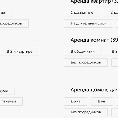
Аренда квартир (3
ные
1‑комнатные
2‑к
посредников
На длительный срок
Аренда комнат (39
В 2‑к квартире
В общежитии
В 2
Без посредников
Аренда домов, дач
аусы
п панелей
Дома
Дачи
Без посредников