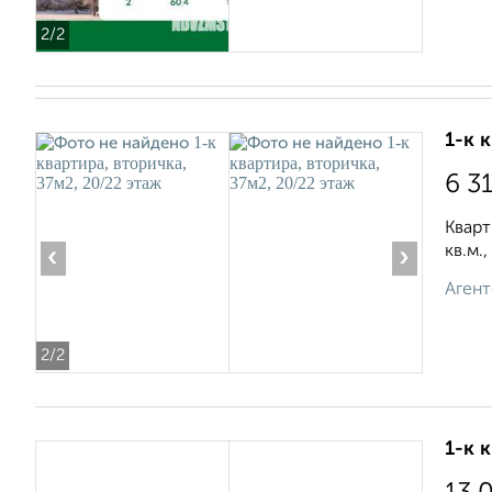
2
/2
1-к 
6 3
Кварт
кв.м.
‹
›
Агент
2
/2
1-к 