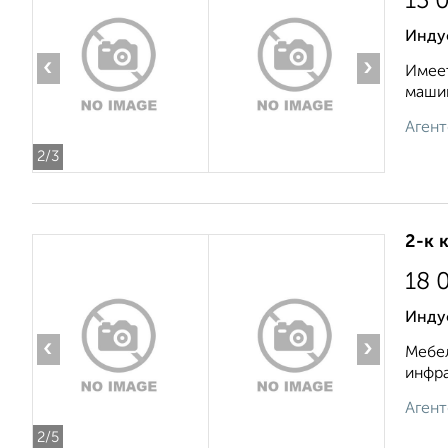
13 
Индус
‹
›
Имеет
машин
Агент
2
/3
2-к 
18 
Инду
‹
›
Мебел
инфра
Агент
2
/5