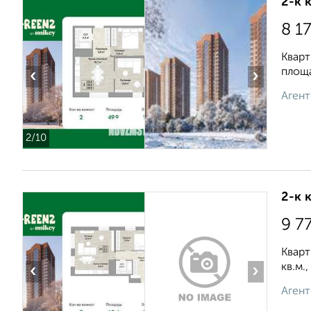
2-к 
8 1
Кварт
площа
‹
›
Агент
2
/10
2-к 
9 7
Кварт
кв.м.
‹
›
Агент