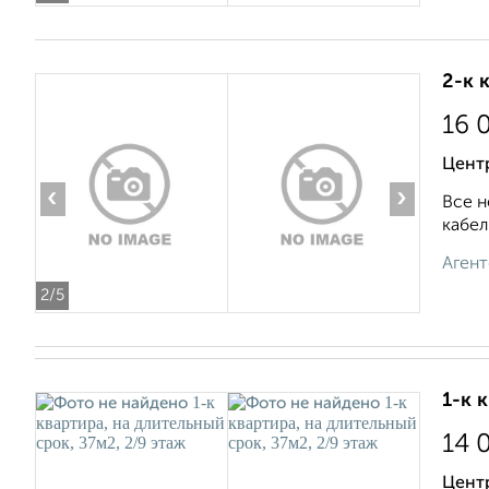
2-к 
16 
Цент
‹
›
Все н
кабел
Агент
2
/5
1-к 
14 
Цент