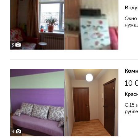
Инду
Окно 
нужды
3
Комн
10 
Крас
С 15 
рубле
8