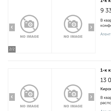
1-к 
9 3
В ква
комфо
‹
›
Агент
2
/2
1-к 
13 
Киро
‹
›
В ква
распо