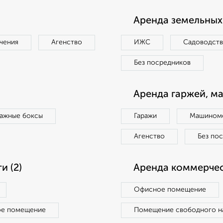
Аренда земельных 
чения
Агенство
ИЖС
Садоводст
Без посредников
Аренда гаржей, м
ражные боксы
Гаражи
Машиноме
Агенство
Без по
 (2)
Аренда коммерчес
Офисное помещение
ое помещение
Помещение свободного н