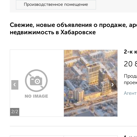
Производственное помещение
Свежие, новые объявления о продаже, а
недвижимость в Хабаровске
2-к 
20 
Прода
проек
‹
›
Агент
2
/2