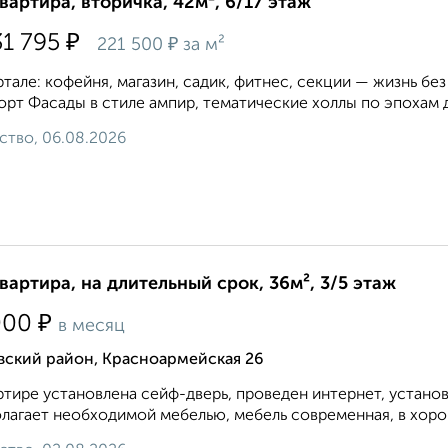
квартира, вторичка, 42м², 6/17 этаж
₽
31 795
₽
221 500
за м²
ртале: кофейня, магазин, садик, фитнес, секции — жизнь без
рт Фасады в стиле ампир, тематические холлы по эпохам д
ство, 06.08.2026
квартира, на длительный срок, 36м², 3/5 этаж
₽
000
в месяц
вский район, Красноармейская 26
ртире установлена сейф-дверь, проведен интернет, устано
лагает необходимой мебелью, мебель современная, в хорош