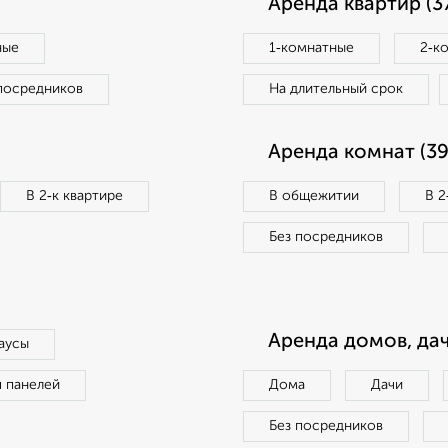
Аренда квартир (3
ные
1‑комнатные
2‑к
посредников
На длительный срок
Аренда комнат (39
В 2‑к квартире
В общежитии
В 2
Без посредников
Аренда домов, дач
аусы
п панелей
Дома
Дачи
Без посредников