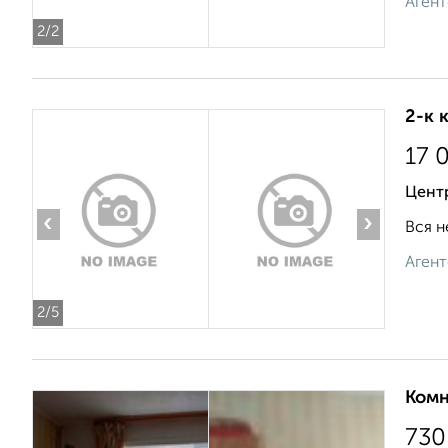
Агент
2
/2
2-к 
17 
Цент
‹
›
Вся н
Агент
2
/5
Комн
730