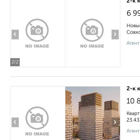
2-к 
6 9
Новый
Совхо
‹
›
Агент
2
/2
2-к 
10 
Кварт
23.43
‹
›
Агент