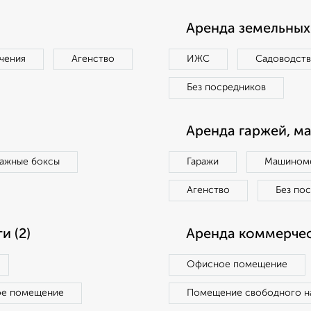
Аренда земельных 
чения
Агенство
ИЖС
Садоводст
Без посредников
Аренда гаржей, м
ражные боксы
Гаражи
Машиноме
Агенство
Без по
 (2)
Аренда коммерчес
Офисное помещение
ое помещение
Помещение свободного н