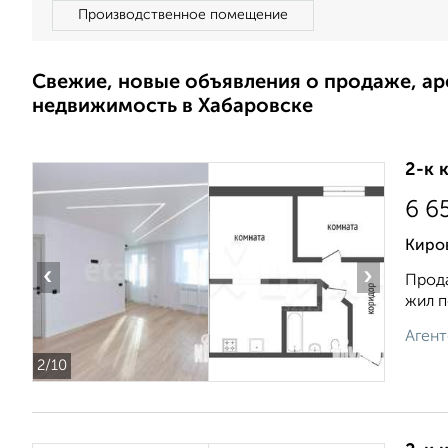
Производственное помещение
Свежие, новые объявления о продаже, а
недвижимость в Хабаровске
2-к 
6 6
Киро
‹
›
Прода
жил п
Агент
2
/10