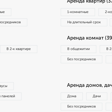
Аренда квартир (3
ные
1‑комнатные
2‑к
посредников
На длительный срок
Аренда комнат (39
В 2‑к квартире
В общежитии
В 2
Без посредников
Аренда домов, дач
аусы
п панелей
Дома
Дачи
Без посредников