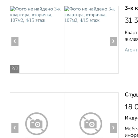
3-к 
31 
Кварт
жилая
‹
›
Агент
2
/2
Студ
18 
Инду
‹
›
Мебел
инфра