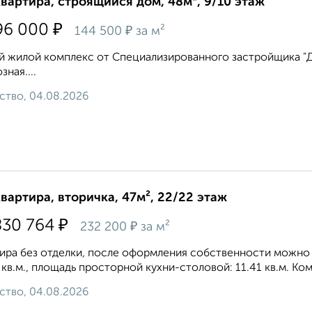
квартира, строящийся дом, 48м², 9/10 этаж
₽
96 000
₽
144 500
за м²
 жилой комплекс от Специализированного застройщика "ДВ 
зная....
ство, 04.08.2026
квартира, вторичка, 47м², 22/22 этаж
₽
830 764
₽
232 200
за м²
ира без отделки, после оформления собственности можно д
 кв.м., площадь просторной кухни-столовой: 11.41 кв.м. Ко
ство, 04.08.2026