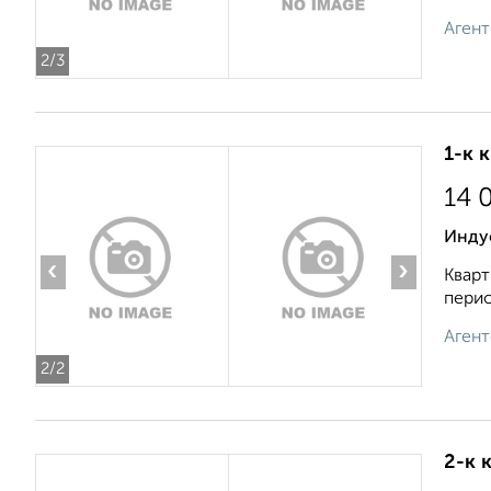
Агент
2
/3
1-к 
14 
Инду
‹
›
Кварт
перио
Агент
2
/2
2-к 